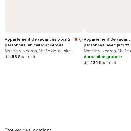
Appartement de vacances pour 2
7,7
Appartement de vacanc
personnes, animaux acceptés
personnes, avec jacuzzi 
Nazelles-Négron, Vallée de la Loire
jardin et piscine
Nazelles-Négron, Vallée d
dès
55 €
par nuit
Annulation gratuite
dès
124 €
par nuit
Connectez-vous et économisez
Se connecter
jusqu'à 10% sur nos logements.
Trouver des locations