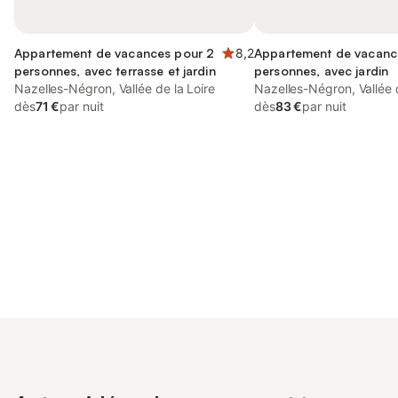
Appartement de vacances pour 2
8,2
Appartement de vacanc
personnes, avec terrasse et jardin
personnes, avec jardin
Nazelles-Négron, Vallée de la Loire
Nazelles-Négron, Vallée d
dès
71 €
par nuit
dès
83 €
par nuit
Connectez-vous et économisez
Se connecter
jusqu'à 10% sur nos logements.