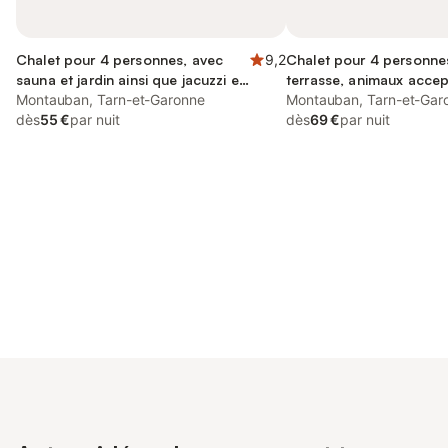
Chalet pour 4 personnes, avec
9,2
Chalet pour 4 personne
sauna et jardin ainsi que jacuzzi et
terrasse, animaux acce
piscine
Montauban, Tarn-et-Garonne
Montauban, Tarn-et-Gar
dès
55 €
par nuit
dès
69 €
par nuit
Connectez-vous et économisez
Se connecter
jusqu'à 10% sur nos logements.