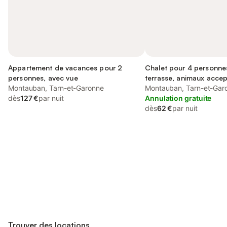
Appartement de vacances pour 2
Chalet pour 4 personne
personnes, avec vue
terrasse, animaux acce
Montauban, Tarn-et-Garonne
Montauban, Tarn-et-Gar
dès
127 €
par nuit
Annulation gratuite
dès
62 €
par nuit
Connectez-vous et économisez
Se connecter
jusqu'à 10% sur nos logements.
Trouver des locations