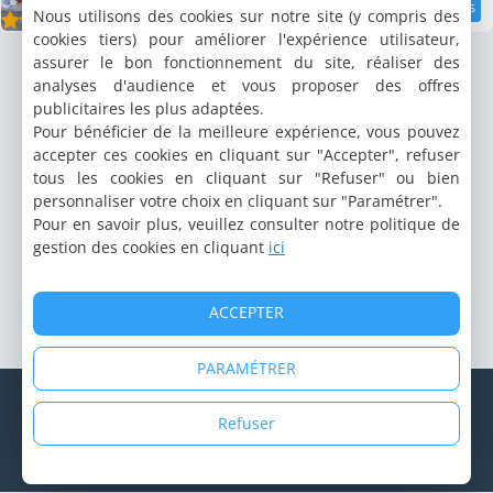
Nous utilisons des cookies sur notre site (y compris des
8.8 km
9
/10
cookies tiers) pour améliorer l'expérience utilisateur,
assurer le bon fonctionnement du site, réaliser des
analyses d'audience et vous proposer des offres
publicitaires les plus adaptées.
Pour bénéficier de la meilleure expérience, vous pouvez
accepter ces cookies en cliquant sur "Accepter", refuser
tous les cookies en cliquant sur "Refuser" ou bien
personnaliser votre choix en cliquant sur "Paramétrer".
Pour en savoir plus, veuillez consulter notre politique de
gestion des cookies en cliquant
ici
ACCEPTER
PARAMÉTRER
© Copyright 1998 - 2026 Cybevasion
Mentions légales
|
Confidentialité
|
CGU
|
Informations légales
|
Refuser
Système d'alerte
|
Espace propriétaire