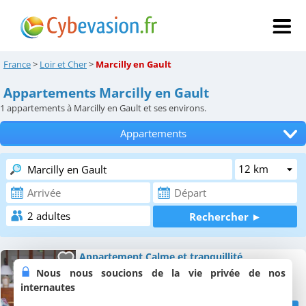
France
>
Loir et Cher
>
Marcilly en Gault
Appartements Marcilly en Gault
1
appartements à Marcilly en Gault et ses environs.
Appartements
Tous les hébergements
Hôtels
Chambres d'hôtes
Locations de vacances
Appartement Calme et tranquillité
Appartement, 55 m²
Campings
Nous nous soucions de la vie privée de nos
4 personnes, 2 chambres, 1 salle de bains
internautes