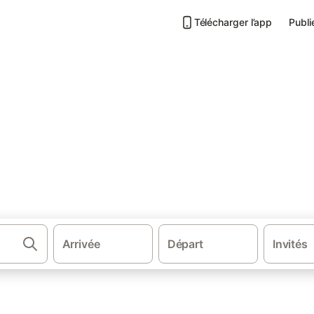
Télécharger l’app
Publi
·
·
ousie
Costa del Sol
Appartements à Malaga
laga
Arrivée
Départ
Invités