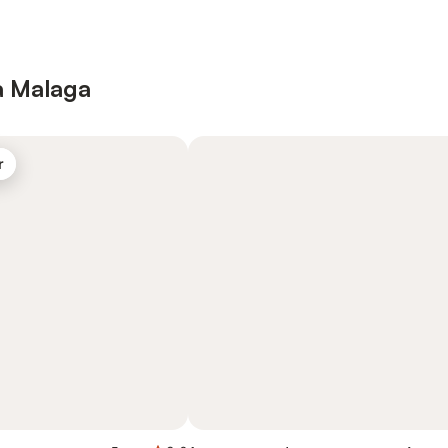
à Malaga
r