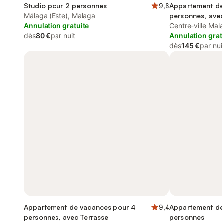
Studio pour 2 personnes
9,8
Appartement de
Málaga (Este), Malaga
personnes, avec
Annulation gratuite
Balcon
Centre-ville Ma
dès
80 €
par nuit
Annulation grat
dès
145 €
par nui
Appartement de vacances pour 4
9,4
Appartement de
personnes, avec Terrasse
personnes