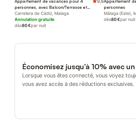
Appartement de vacances pour 4
9,6
Appartement de
personnes, avec Balcon/Terrasse et
personnes
Vue sur l’océan
Carretera de Cádiz, Malaga
Málaga (Este), 
Annulation gratuite
dès
80 €
par nuit
dès
80 €
par nuit
Économisez jusqu’à 10% avec u
Lorsque vous êtes connecté, vous voyez toujo
vous avez accès à des réductions exclusives.
Se connecter ou s'inscrire