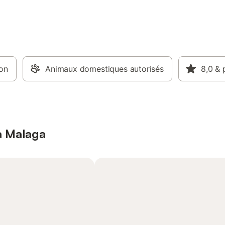
ion
Animaux domestiques autorisés
8,0
& 
à Malaga