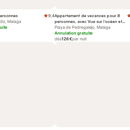
personnes
9,4
Appartement de vacances pour 8
diz, Malaga
personnes, avec Vue sur l’océan et
uite
Terrasse
Playa de Pedregalejo, Malaga
Annulation gratuite
dès
126 €
par nuit