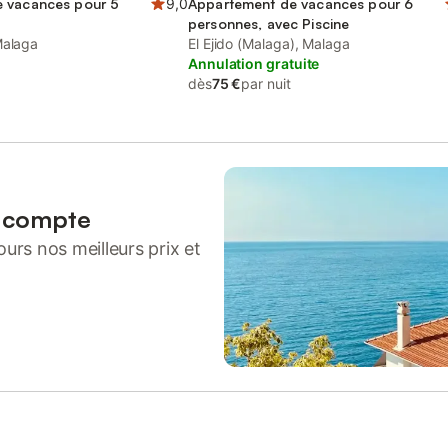
 vacances pour 5
9,0
Appartement de vacances pour 6
personnes, avec Piscine
Malaga
El Ejido (Malaga), Malaga
Annulation gratuite
dès
75 €
par nuit
n compte
urs nos meilleurs prix et