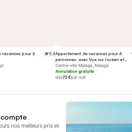
 vacances pour 6
9,4
Appartement de vacances pour 4
personnes, avec Vue sur l’océan et
ga
Terrasse
Centre-ville Malaga, Malaga
Annulation gratuite
dès
72 €
par nuit
n compte
urs nos meilleurs prix et