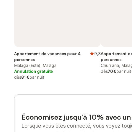
Appartement de vacances pour 4
9,3
Appartement de
personnes
personnes
Málaga (Este), Malaga
Churriana, Mala
Annulation gratuite
dès
70 €
par nuit
dès
81 €
par nuit
Économisez jusqu’à 10% avec u
Lorsque vous êtes connecté, vous voyez toujo