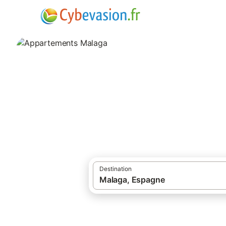
·
·
Locations de vacances
Espagne
Andal
Appartements Ma
appartements à Malaga et ses environs.
Destination