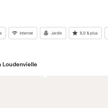
e
Internet
Jardin
8,0
& plus
à Loudenvielle