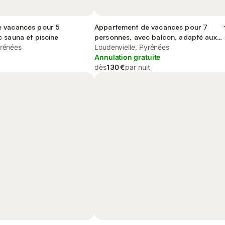
 vacances pour 5
Appartement de vacances pour 7
 sauna et piscine
personnes, avec balcon, adapté aux
yrénées
familles
Loudenvielle, Pyrénées
Annulation gratuite
dès
130 €
par nuit