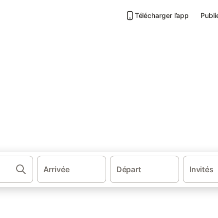
Télécharger l’app
Publi
·
e
Appartements à Loudenvielle
denvielle
ons.
Arrivée
Départ
Invités