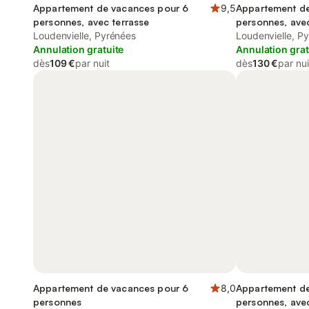
Appartement de vacances pour 6
9,5
Appartement de
personnes, avec terrasse
personnes, avec
Loudenvielle, Pyrénées
Loudenvielle, P
Annulation gratuite
Annulation grat
dès
109 €
par nuit
dès
130 €
par nui
Appartement de vacances pour 6
8,0
Appartement de
personnes
personnes, ave