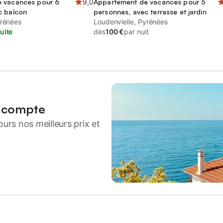
 vacances pour 6
9,0
Appartement de vacances pour 5
c balcon
personnes, avec terrasse et jardin
yrénées
Loudenvielle, Pyrénées
uite
dès
100 €
par nuit
n compte
urs nos meilleurs prix et