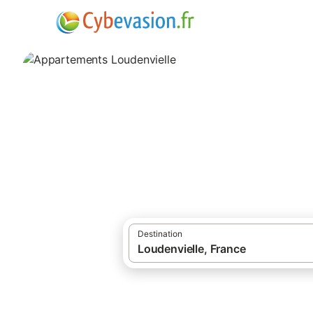
·
Locations de vacances
Sud de la Franc
Appartements Lou
appartements à Loudenvielle et ses envir
Destination