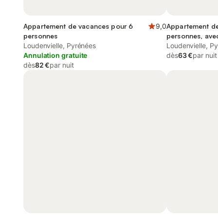
Appartement de vacances pour 6
9,0
Appartement de
personnes
personnes, avec
Loudenvielle, Pyrénées
Loudenvielle, P
Annulation gratuite
dès
63 €
par nuit
dès
82 €
par nuit