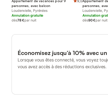
Appartement de vacances pour 9
9,0
Appartement de
personnes, avec balcon
personnes, ave
Loudenvielle, Pyrénées
Loudenvielle, P
Annulation gratuite
Annulation grat
dès
78 €
par nuit
dès
90 €
par nuit
Économisez jusqu’à 10% avec u
Lorsque vous êtes connecté, vous voyez toujo
vous avez accès à des réductions exclusives.
Se connecter ou s'inscrire