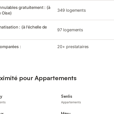
nnulables gratuitement : (à
349 logements
e Oise)
matisation : (à l'échelle de
97 logements
comparées :
20+ prestataires
oximité pour Appartements
ly
Senlis
ents
Appartements
ux
Méru