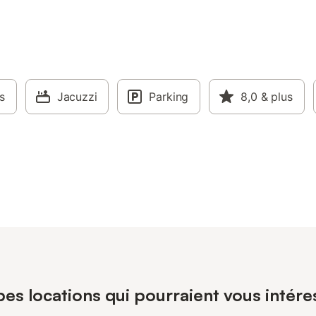
s
Jacuzzi
Parking
8,0
& plus
pes locations qui pourraient vous intér