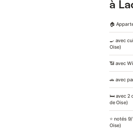
à La
🏠 Apparte
🍳 avec cui
Oise)
📶 avec WiF
🚗 avec par
🛏️ avec 2 
de Oise)
⭐ notés 9/1
Oise)