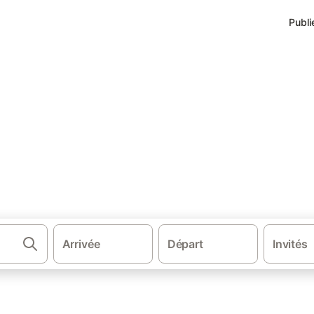
Publi
nts à Lacroix-Saint-Ouen
roix Saint-Ouen
 environs.
Arrivée
Départ
Invités