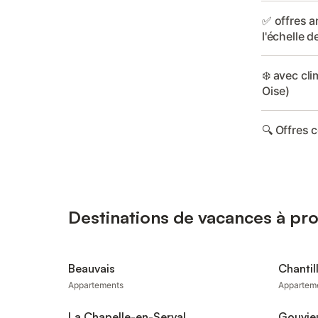
✅ offres a
l'échelle d
❄️ avec cli
Oise)
🔍 Offres 
Destinations de vacances à pr
Beauvais
Chantil
Appartements
Appartem
La Chapelle-en-Serval
Gouvie