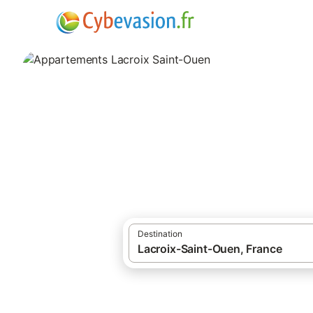
·
·
Locations de vacances
Oise
Apparteme
Appartements Lac
appartements à Lacroix Saint-Ouen et ses
Destination