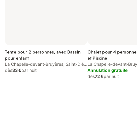
Tente pour 2 personnes, avec Bassin
Chalet pour 4 personnes
pour enfant
et Piscine
La Chapelle-devant-Bruyères, Saint-Dié-
La Chapelle-devant-Bruy
des-Vosges
dès
33 €
par nuit
des-Vosges
Annulation gratuite
dès
72 €
par nuit
Connectez-vous et économisez
Se connecter
jusqu'à 10% sur nos logements.