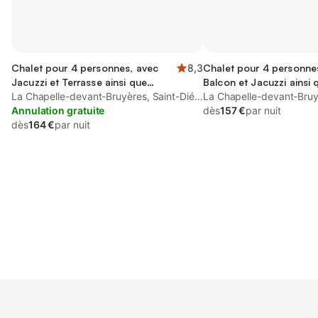
Chalet pour 4 personnes, avec
8,3
Chalet pour 4 personne
Jacuzzi et Terrasse ainsi que
Balcon et Jacuzzi ainsi 
Jardin et Sauna
La Chapelle-devant-Bruyères, Saint-Dié-
Terrasse et Jardin
La Chapelle-devant-Bruy
des-Vosges
Annulation gratuite
des-Vosges
dès
157 €
par nuit
dès
164 €
par nuit
Connectez-vous et économisez
Se connecter
jusqu'à 10% sur nos logements.