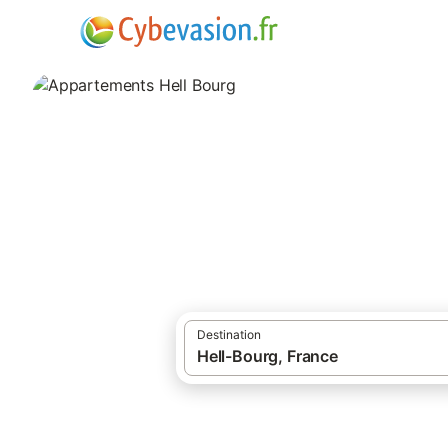
·
·
Locations de vacances
Salazie
Appart
Appartements Hel
appartements à Hell Bourg et ses environs
Destination