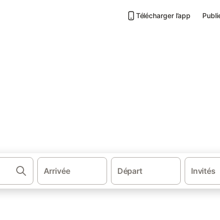
Télécharger l’app
Publi
ements à Hell-Bourg
l Bourg
.
Arrivée
Départ
Invités