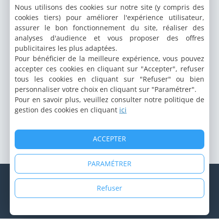
Nous utilisons des cookies sur notre site (y compris des
cookies tiers) pour améliorer l'expérience utilisateur,
assurer le bon fonctionnement du site, réaliser des
analyses d'audience et vous proposer des offres
publicitaires les plus adaptées.
Pour bénéficier de la meilleure expérience, vous pouvez
accepter ces cookies en cliquant sur "Accepter", refuser
tous les cookies en cliquant sur "Refuser" ou bien
personnaliser votre choix en cliquant sur "Paramétrer".
Pour en savoir plus, veuillez consulter notre politique de
gestion des cookies en cliquant
ici
ACCEPTER
PARAMÉTRER
© Copyright 1998 - 2026 Cybevasion
Mentions légales
|
Confidentialité
|
CGU
|
Informations légales
|
Refuser
Système d'alerte
|
Espace propriétaire