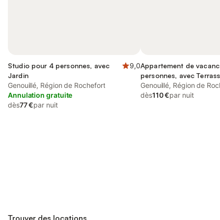
Studio pour 4 personnes, avec
9,0
Appartement de vacanc
Jardin
personnes, avec Terrass
Genouillé, Région de Rochefort
Piscine
Genouillé, Région de Roc
Annulation gratuite
dès
110 €
par nuit
dès
77 €
par nuit
Connectez-vous et économisez
Se connecter
jusqu'à 10% sur nos logements.
Trouver des locations