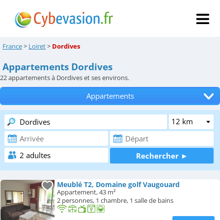
France
>
Loiret
>
Dordives
Appartements Dordives
22
appartements à Dordives et ses environs.
Appartements
Tous les hébergements
Hôtels
Chambres d'hôtes
Locations de vacances
Meublé T2, Domaine golf Vaugouard
Appartement, 43 m²
Campings
2 personnes, 1 chambre, 1 salle de bains