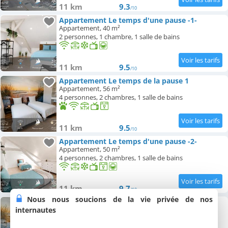
11 km
9.3
/10
Appartement Le temps d'une pause -1-
Appartement, 40 m²
2 personnes, 1 chambre, 1 salle de bains
11 km
9.5
/10
Appartement Le temps de la pause 1
Appartement, 56 m²
4 personnes, 2 chambres, 1 salle de bains
11 km
9.5
/10
Appartement Le temps d'une pause -2-
Appartement, 50 m²
4 personnes, 2 chambres, 1 salle de bains
11 km
9.7
/10
Nous nous soucions de la vie privée de nos
Appartement Le temps de la pause 2
internautes
Appartement, 56 m²
4 personnes, 2 chambres, 1 salle de bains