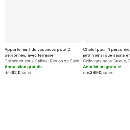
Appartement de vacances pour 2
Chalet pour 4 personne
personnes, avec terrasse
jardin ainsi que sauna et
Collonges-sous-Salève, Région de Saint-
Collonges-sous-Salève, 
Julien-en-Genevois
Annulation gratuite
Julien-en-Genevois
Annulation gratuite
dès
82 €
par nuit
dès
349 €
par nuit
Connectez-vous et économisez
Se connecter
jusqu'à 10% sur nos logements.