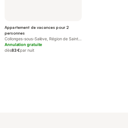
Appartement de vacances pour 2
personnes
Collonges-sous-Salève, Région de Saint-
Julien-en-Genevois
Annulation gratuite
dès
83 €
par nuit
Connectez-vous et économisez
Se connecter
jusqu'à 10% sur nos logements.