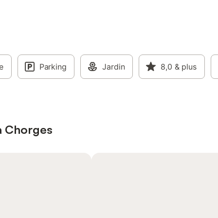
e
Parking
Jardin
8,0
& plus
à Chorges