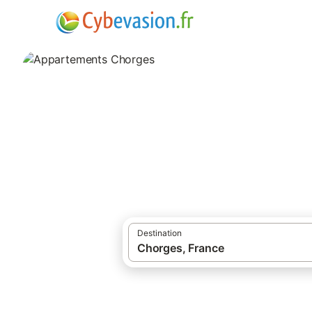
·
Locations de vacances
Sud de la Franc
Appartements Ch
appartements à Chorges et ses environs.
Destination