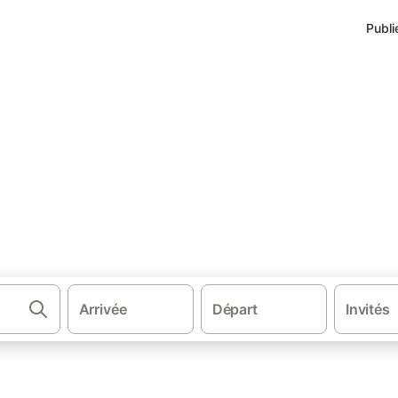
Publi
·
e
Appartements à Chorges
orges
Arrivée
Départ
Invités