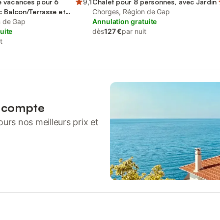
 vacances pour 6
9,1
Chalet pour 8 personnes, avec Jardin
 Balcon/Terrasse et
Chorges, Région de Gap
n de Gap
Annulation gratuite
uite
dès
127 €
par nuit
t
n compte
urs nos meilleurs prix et