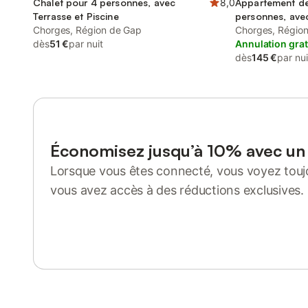
Chalet pour 4 personnes, avec
8,0
Appartement de
Terrasse et Piscine
personnes, avec
Chorges, Région de Gap
Piscine
Chorges, Régio
dès
51 €
par nuit
Annulation grat
dès
145 €
par nui
Économisez jusqu’à 10% avec u
Lorsque vous êtes connecté, vous voyez toujo
vous avez accès à des réductions exclusives.
Se connecter ou s'inscrire