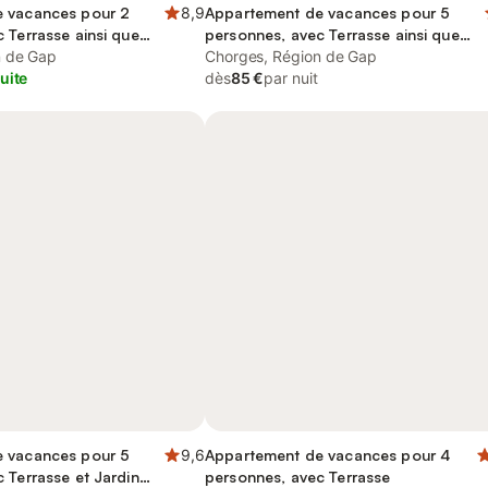
 vacances pour 2
8,9
Appartement de vacances pour 5
 Terrasse ainsi que
personnes, avec Terrasse ainsi que
n de Gap
Jardin et Vue
Chorges, Région de Gap
uite
dès
85 €
par nuit
 vacances pour 5
9,6
Appartement de vacances pour 4
 Terrasse et Jardin
personnes, avec Terrasse