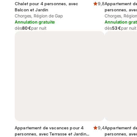
Chalet pour 4 personnes, avec
9,8
Appartement de
Balcon et Jardin
personnes, avec
Chorges, Région de Gap
Jardin et Vue
Chorges, Régio
Annulation gratuite
Annulation grat
dès
80 €
par nuit
dès
53 €
par nuit
Appartement de vacances pour 4
9,4
Appartement de
personnes, avec Terrasse et Jardin
personnes, avec