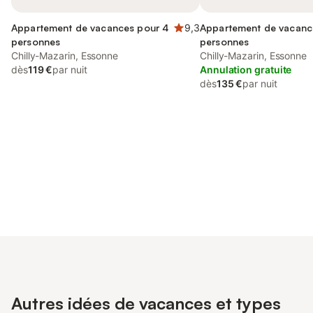
Appartement de vacances pour 4
9,3
Appartement de vacanc
personnes
personnes
Chilly-Mazarin, Essonne
Chilly-Mazarin, Essonne
dès
119 €
par nuit
Annulation gratuite
dès
135 €
par nuit
Connectez-vous et économisez
Se connecter
jusqu'à 10% sur nos logements.
Autres idées de vacances et types