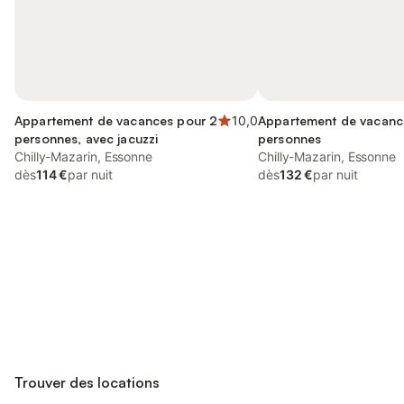
Appartement de vacances pour 2
10,0
Appartement de vacanc
personnes, avec jacuzzi
personnes
Chilly-Mazarin, Essonne
Chilly-Mazarin, Essonne
dès
114 €
par nuit
dès
132 €
par nuit
Connectez-vous et économisez
Se connecter
jusqu'à 10% sur nos logements.
Trouver des locations