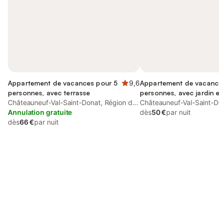
Appartement de vacances pour 5
9,6
Appartement de vacanc
personnes, avec terrasse
personnes, avec jardin e
Châteauneuf-Val-Saint-Donat, Région de
Châteauneuf-Val-Saint-D
Forcalquier
Annulation gratuite
Forcalquier
dès
50 €
par nuit
dès
66 €
par nuit
Connectez-vous et économisez
Se connecter
jusqu'à 10% sur nos logements.