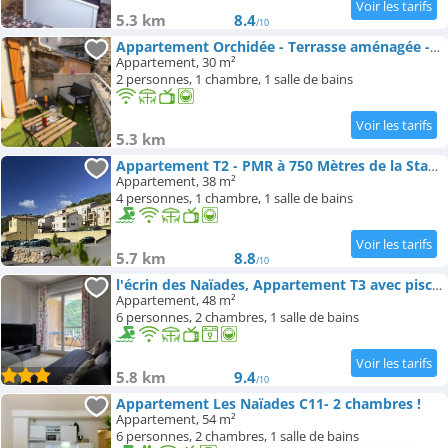
5.3 km
8.4
/10
Appartement Orchidée - Terrasse aménagée - lumineux
Appartement, 30 m²
2 personnes, 1 chambre, 1 salle de bains
5.3 km
Appartement T2 - PMR à 750 Mètres de la Station Thermale d'Avène (34)
Appartement, 38 m²
4 personnes, 1 chambre, 1 salle de bains
5.7 km
8.8
/10
l'écrin des Naïades, Appartement T3 avec piscine
Appartement, 48 m²
6 personnes, 2 chambres, 1 salle de bains
5.8 km
9.4
/10
Appartement Les Naïades C11- 2 chambres !
Appartement, 54 m²
6 personnes, 2 chambres, 1 salle de bains