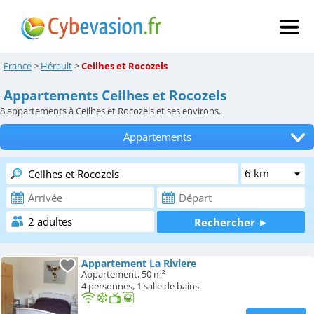
France
>
Hérault
>
Ceilhes et Rocozels
Appartements Ceilhes et Rocozels
8
appartements à Ceilhes et Rocozels et ses environs.
Appartements
Tous les hébergements
Hôtels
Chambres d'hôtes
Locations de vacances
Appartement La Riviere
Appartement, 50 m²
Campings
4 personnes, 1 salle de bains