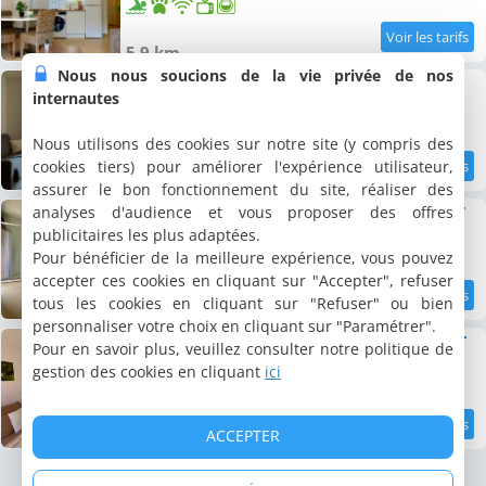
5.9 km
Nous nous soucions de la vie privée de nos
Appartement Les Naïades G32 - 2 chambres !
internautes
Appartement, 39 m²
5 personnes, 2 chambres, 1 salle de bains
Nous utilisons des cookies sur notre site (y compris des
cookies tiers) pour améliorer l'expérience utilisateur,
5.9 km
8.8
/10
assurer le bon fonctionnement du site, réaliser des
Appartement Les Naïades F25- 1 chambre for
analyses d'audience et vous proposer des offres
Appartement, 39 m²
publicitaires les plus adaptées.
4 personnes, 1 chambre, 1 salle de bains
Pour bénéficier de la meilleure expérience, vous pouvez
accepter ces cookies en cliquant sur "Accepter", refuser
tous les cookies en cliquant sur "Refuser" ou bien
5.9 km
personnaliser votre choix en cliquant sur "Paramétrer".
Appartement Les Naïades I55 - 2 chambre for
Pour en savoir plus, veuillez consulter notre politique de
Appartement, 40 m²
gestion des cookies en cliquant
ici
4 personnes, 1 chambre, 1 salle de bains
ACCEPTER
5.9 km
8.7
/10