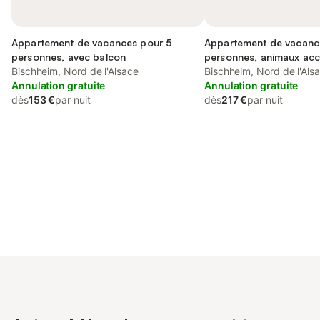
Appartement de vacances pour 5
Appartement de vacanc
personnes, avec balcon
personnes, animaux ac
Bischheim, Nord de l'Alsace
Bischheim, Nord de l'Als
Annulation gratuite
Annulation gratuite
dès
153 €
par nuit
dès
217 €
par nuit
Connectez-vous et économisez
Se connecter
jusqu'à 10% sur nos logements.