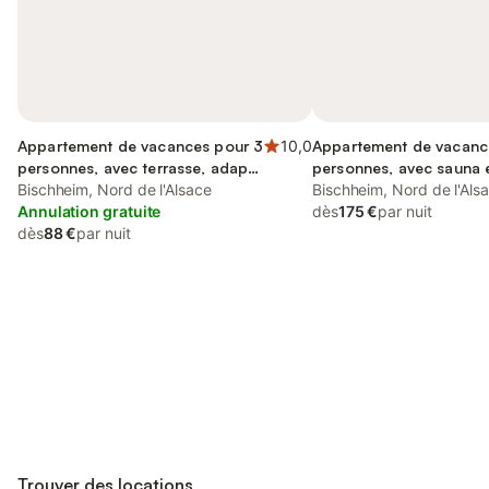
Appartement de vacances pour 3
10,0
Appartement de vacanc
personnes, avec terrasse, adapté
personnes, avec sauna e
aux familles
Bischheim, Nord de l'Alsace
Bischheim, Nord de l'Als
Annulation gratuite
dès
175 €
par nuit
dès
88 €
par nuit
Connectez-vous et économisez
Se connecter
jusqu'à 10% sur nos logements.
Trouver des locations