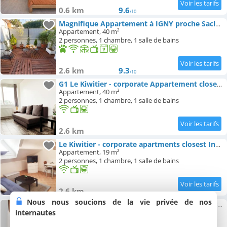
0.6 km
9.6
/10
Magnifique Appartement à IGNY proche Saclay, Massy, Versailles, Paris
Appartement, 40 m²
2 personnes, 1 chambre, 1 salle de bains
2.6 km
9.3
/10
G1 Le Kiwitier - corporate Appartement closest Innovel & Noveos
Appartement, 40 m²
2 personnes, 1 chambre, 1 salle de bains
2.6 km
Le Kiwitier - corporate apartments closest Innovel & Noveos (studio 19m²)
Appartement, 19 m²
2 personnes, 1 chambre, 1 salle de bains
2.6 km
Nous nous soucions de la vie privée de nos
G3 - Le Kiwitier - corporate Appartement closest Innovel Noveos Ecole Ducasse Paris Campus - T2 31m2
internautes
Appartement, 31 m²
2 personnes, 1 chambre, 1 salle de bains