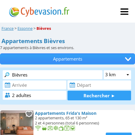
France
>
Essonne
>
Bièvres
Appartements Bièvres
7
appartements à Bièvres et ses environs.
Appartements
Tous les hébergements
Hôtels
Chambres d'hôtes
Locations de vacances
Appartements Frida's Maison
2 appartements, 65 et 130 m²
Campings
2 et 4 personnes (total 6 personnes)