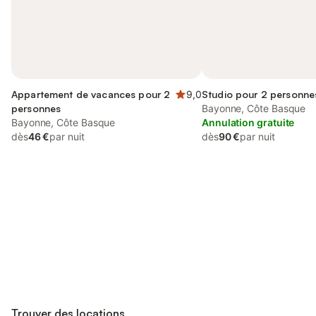
Appartement de vacances pour 2
9,0
Studio pour 2 personne
personnes
Bayonne, Côte Basque
Bayonne, Côte Basque
Annulation gratuite
dès
46 €
par nuit
dès
90 €
par nuit
Connectez-vous et économisez
Se connecter
jusqu'à 10% sur nos logements.
Trouver des locations