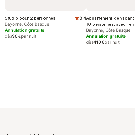
Studio pour 2 personnes
8,4
Appartement de vacanc
Bayonne, Côte Basque
10 personnes, avec Ter
Annulation gratuite
Bayonne, Côte Basque
dès
90 €
par nuit
Annulation gratuite
dès
410 €
par nuit
Connectez-vous et économisez
Se connecter
jusqu'à 10% sur nos logements.