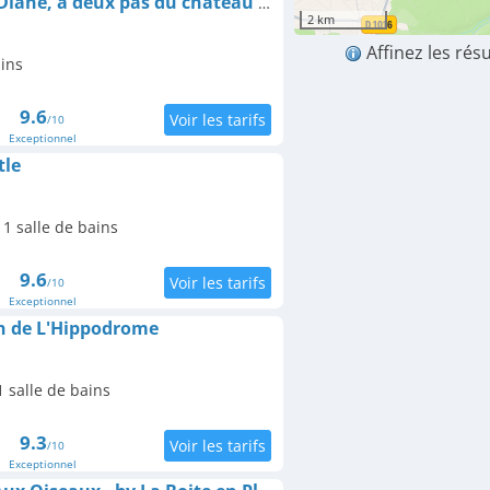
Appartement La loge Diane, à deux pas du château et son jardin à la française
2 km
Affinez les rés
ains
9.6
/10
Exceptionnel
tle
1 salle de bains
9.6
/10
Exceptionnel
n de L'Hippodrome
 salle de bains
9.3
/10
Exceptionnel