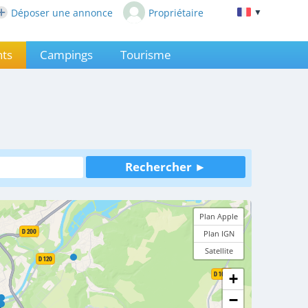
Déposer une annonce
Propriétaire
▼
ts
Campings
Tourisme
Plan Apple
Plan IGN
Satellite
+
−