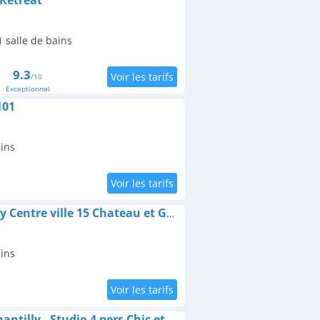
Retreat
 salle de bains
9.3
/10
Exceptionnel
101
ains
Appartement Chantilly Centre ville 15 Chateau et Gare 102
ains
Le Petit Hameau de Chantilly - Studio 4 pers Chic et Charme au Coeur de Chantilly - Classé 3 étoiles