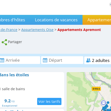
bres d'hôtes
Locations de vacances
Appartemen
-de-France
>
Appartements
Oise
>
Appartements
Apremont
Partager
ans les étoiles
 salle de bains
9.2
/10
Exceptionnel