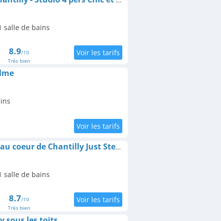
 salle de bains
8.9
/10
Très bien
alme
ains
Elegant Appartement au coeur de Chantilly Just Steps de the Château
 salle de bains
8.7
/10
Très bien
 sous les toits