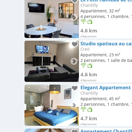
Chantilly
Appartement, 32 m²
4 personnes, 1 chambre, 1
4.6 km
d'Apremont
Studio spatiaux au c
Creil
Appartement, 23 m²
2 personnes, 1 salle de b
4.6 km
d'Apremont
Chantilly
Appartement, 45 m²
2 personnes, 1 chambre, 1
4.7 km
d'Apremont
Appartement Chantilly