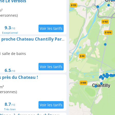
e Le Verbois
m²
 personnes)
9.3
/10
Exceptionnel
Appartement Inobello proche Chateau Chantilly Parc Asterix
 salle de bains
6.5
/10
 près du Chateau !
 m²
personnes)
8.7
/10
Très bien