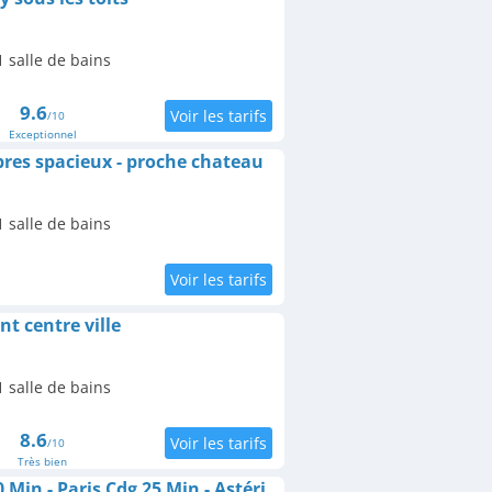
 salle de bains
9.6
/10
Exceptionnel
es spacieux - proche chateau
 salle de bains
 centre ville
 salle de bains
8.6
/10
Très bien
Appartements Gare 10 Min - Paris Cdg 25 Min - Astérix 20 Min