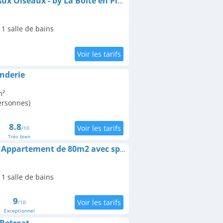
Appartement Chalet Aux Oiseaux - by La Boite en Plus
1 salle de bains
anderie
m²
personnes)
8.8
/10
Très bien
La Suite de Chantilly - Appartement de 80m2 avec spa privé !
1 salle de bains
9
/10
Exceptionnel