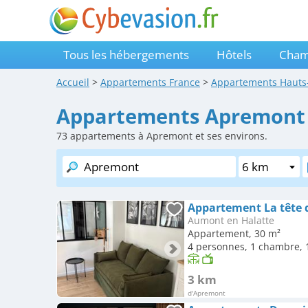
Tous les hébergements
Hôtels
Cham
Accueil
>
Appartements
France
>
Appartements
Hauts
Appartements Apremont
73
appartements à Apremont et ses environs.
Appartement La tête d
Aumont en Halatte
Appartement, 30 m²
4 personnes, 1 chambre, 1
3 km
d'Apremont