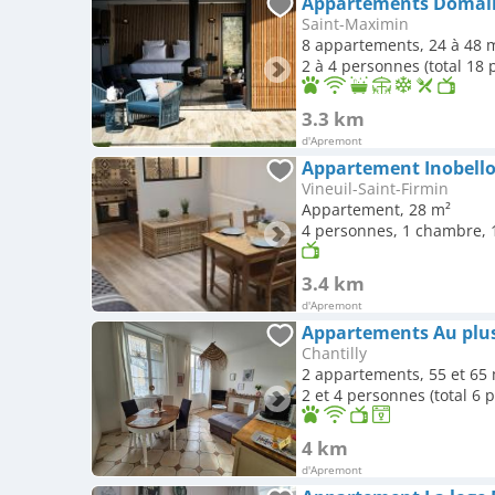
Appartements Domain
Saint-Maximin
8 appartements, 24 à 48 
2 à 4 personnes (total 18
3.3 km
d'Apremont
Vineuil-Saint-Firmin
Appartement, 28 m²
4 personnes, 1 chambre, 1
3.4 km
d'Apremont
Appartements Au plus
Chantilly
2 appartements, 55 et 65
2 et 4 personnes (total 6 
4 km
d'Apremont