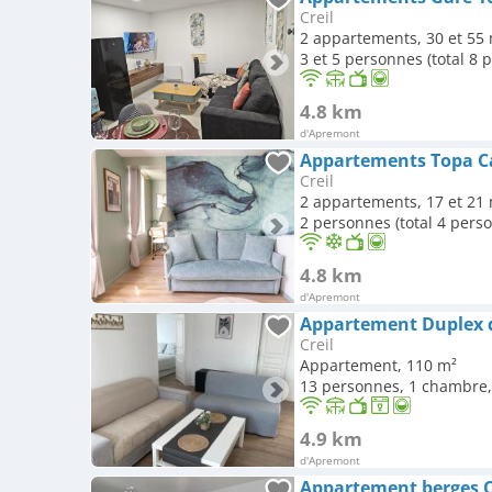
Creil
2 appartements, 30 et 55
3 et 5 personnes (total 8 
4.8 km
d'Apremont
Appartements Topa Ca
Creil
2 appartements, 17 et 21
2 personnes (total 4 pers
4.8 km
d'Apremont
Appartement Duplex de
Creil
Appartement, 110 m²
13 personnes, 1 chambre, 
4.9 km
d'Apremont
Appartement berges 