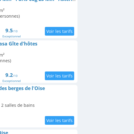
 m²
personnes)
9.5
/10
Exceptionnel
sa Gîte d'hôtes
 m²
onnes)
9.2
/10
Exceptionnel
s berges de l'Oise
2 salles de bains
Oise