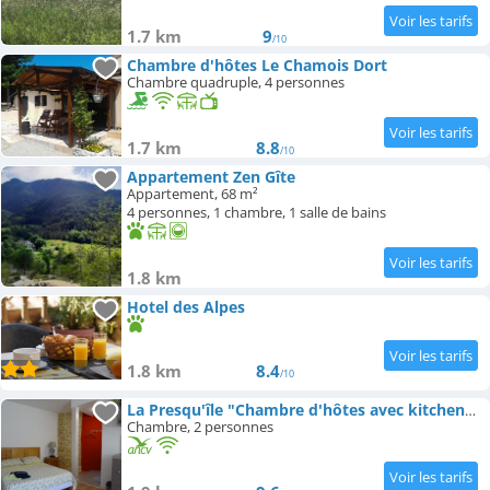
1.7 km
9
/10
Chambre d'hôtes Le Chamois Dort
Chambre quadruple, 4 personnes
1.7 km
8.8
/10
Appartement Zen Gîte
Appartement, 68 m²
4 personnes, 1 chambre, 1 salle de bains
1.8 km
Hotel des Alpes
1.8 km
8.4
/10
La Presqu'île "Chambre d'hôtes avec kitchenette"
Chambre, 2 personnes