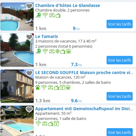
Chambre d'hôtes Le Glandasse
Chambre double, 2 personnes
1 km
9
/10
Le Tamaris
3 maisons de vacances, 17 à 40 m²
2 personnes (total 6 personnes)
1 km
7.3
/10
LE SECOND SOUFFLE Maison proche centre ville de Die tout peut se faire à pied gare SNCF marché U exp
Maison de vacances, 120 m²
9 personnes, 5 chambres, 2 salles de bains
1.3 km
9.6
/10
Appartement mit Gemeinschaftspool im Diois by Interhome
Appartement, 55 m²
2 personnes, 1 salle de bains