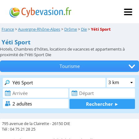
France
>
Auvergne-Rhône-Alpes
>
Drôme
>
Die
>
Yéti Sport
Yéti Sport
Hotels, Chambres d'hôtes, locations de vacances et appartements à
proximité de l'Yéti Sport Die
Tourisme
Tous les hébergements
Hôtels
Chambres d'hôtes
Locations de vacances
795 avenue de la Clairette - 26150 DIE
Appartements
Tél : 04 75 21 28 25