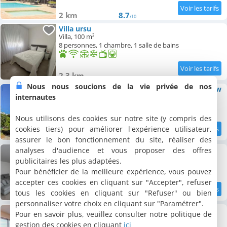
2 km
8.7
/10
Villa ursu
Villa, 100 m²
8 personnes, 1 chambre, 1 salle de bains
2.3 km
Nous nous soucions de la vie privée de nos
Gorgeous In Die avec Maison A Mountain View
internautes
Maison de vacances, 100 m²
8 personnes, 1 salle de bains
Nous utilisons des cookies sur notre site (y compris des
cookies tiers) pour améliorer l'expérience utilisateur,
2.3 km
7.5
/10
assurer le bon fonctionnement du site, réaliser des
Villa ursu
analyses d'audience et vous proposer des offres
Villa, 100 m²
publicitaires les plus adaptées.
1 personne, 1 salle de bains
Pour bénéficier de la meilleure expérience, vous pouvez
accepter ces cookies en cliquant sur "Accepter", refuser
tous les cookies en cliquant sur "Refuser" ou bien
2.6 km
personnaliser votre choix en cliquant sur "Paramétrer".
Appartement neuf, avec vue montagnes.
Pour en savoir plus, veuillez consulter notre politique de
Appartement, 90 m²
gestion des cookies en cliquant
ici
6 personnes, 3 chambres, 1 salle de bains