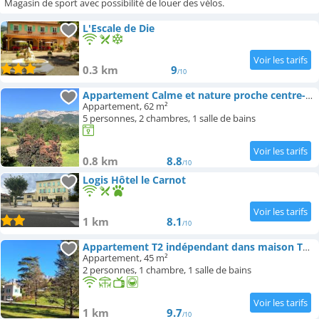
Magasin de sport avec possibilité de louer des vélos.
Campings
L'Escale de Die
0.3 km
9
/10
Appartement Calme et nature proche centre-ville et rivière
Appartement, 62 m²
5 personnes, 2 chambres, 1 salle de bains
0.8 km
8.8
/10
Logis Hôtel le Carnot
1 km
8.1
/10
Appartement T2 indépendant dans maison Tout confort
Appartement, 45 m²
2 personnes, 1 chambre, 1 salle de bains
1 km
9.7
/10