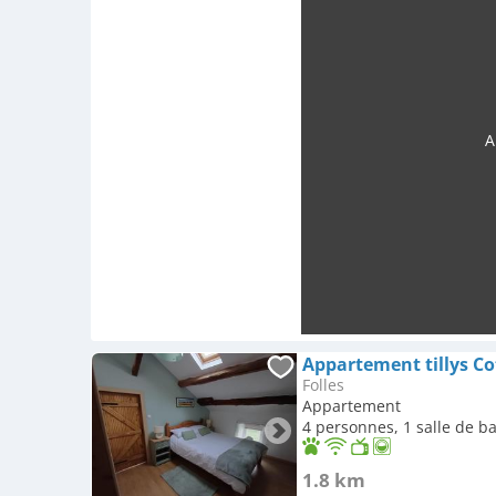
A
Appartement tillys Co
Folles
Appartement
4 personnes, 1 salle de b
1.8 km