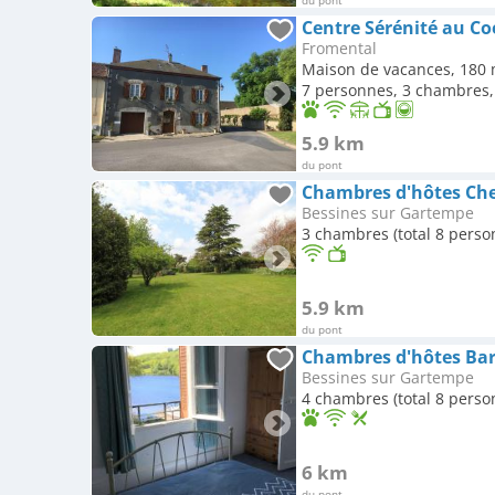
Centre Sérénité au C
Fromental
Maison de vacances, 180 
7 personnes, 3 chambres, 
5.9 km
du pont
Chambres d'hôtes Ch
Bessines sur Gartempe
3 chambres (total 8 perso
5.9 km
du pont
Chambres d'hôtes Bar 
Bessines sur Gartempe
4 chambres (total 8 perso
6 km
du pont