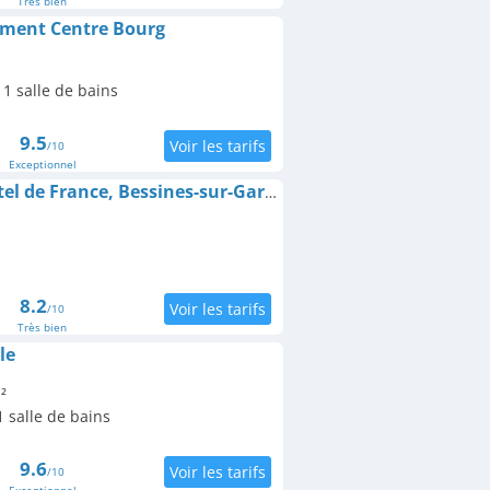
Très bien
tement Centre Bourg
1 salle de bains
9.5
/10
Exceptionnel
The Originals City, Hôtel de France, Bessines-sur-Gartempe (Inter-Hotel)
8.2
/10
Très bien
le
²
 salle de bains
9.6
/10
Exceptionnel