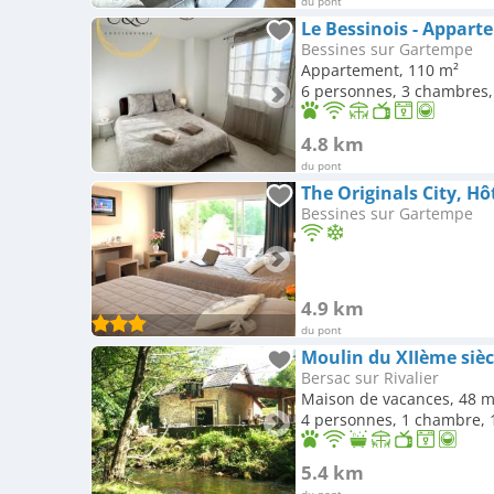
du pont
Le Bessinois - Appar
Bessines sur Gartempe
Appartement, 110 m²
6 personnes, 3 chambres, 
4.8 km
du pont
Bessines sur Gartempe
4.9 km
du pont
Moulin du XIIème sièc
Bersac sur Rivalier
Maison de vacances, 48 m
4 personnes, 1 chambre, 1
5.4 km
du pont