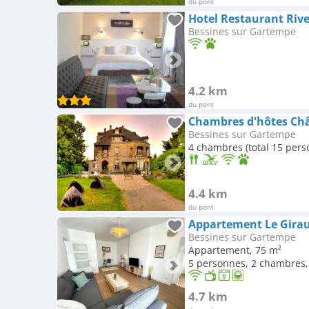
du pont
Hotel Restaurant Riv
Bessines sur Gartempe
4.2 km
du pont
Chambres d'hôtes Ch
Bessines sur Gartempe
4 chambres (total 15 pers
4.4 km
du pont
Appartement Le Girau
Bessines sur Gartempe
Appartement, 75 m²
5 personnes, 2 chambres, 
4.7 km