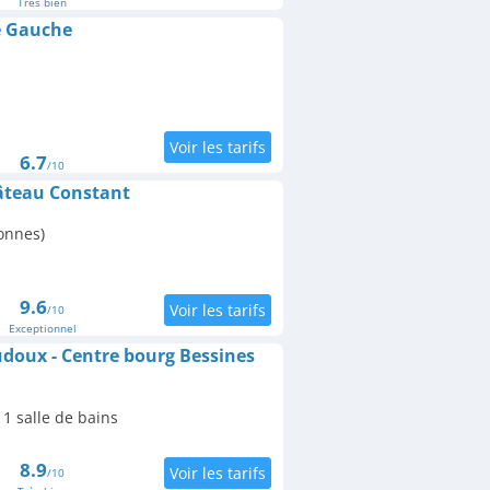
Très bien
e Gauche
6.7
/10
âteau Constant
onnes)
9.6
/10
Exceptionnel
doux - Centre bourg Bessines
1 salle de bains
8.9
/10