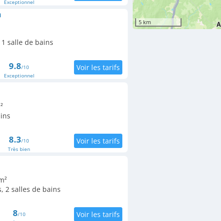
Exceptionnel
n
5 km
1 salle de bains
9.8
/10
Exceptionnel
²
ains
8.3
/10
Très bien
m²
 2 salles de bains
8
/10