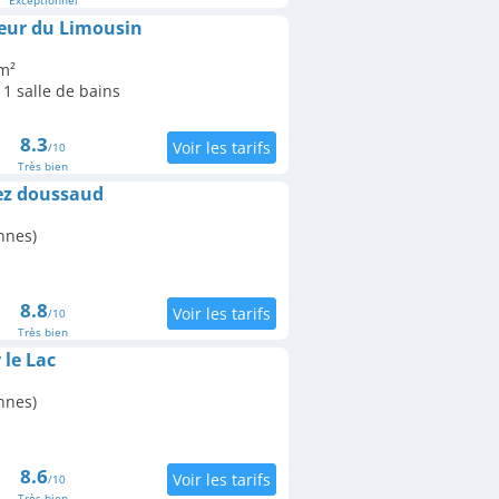
oeur du Limousin
m²
1 salle de bains
8.3
/10
Très bien
ez doussaud
nnes)
8.8
/10
Très bien
le Lac
nnes)
8.6
/10
Très bien