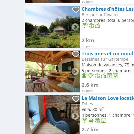
du pont
Chambres d'hôtes Les 
Bersac sur Rivalier
2 chambres (total 6 perso
2 km
du pont
Trois anes et un moul
Bessines sur Gartempe
Maison de vacances, 75 m
5 personnes, 2 chambres, 
2.6 km
du pont
La Maison Love locat
Folles
Villa, 80 m²
4 personnes, 1 chambre, 1
2.7 km