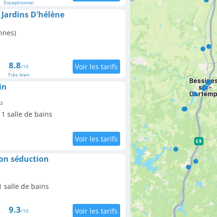
Exceptionnel
Jardins D'hélène
nnes)
8.8
/10
Très bien
in
²
1 salle de bains
ion séduction
 salle de bains
9.3
/10