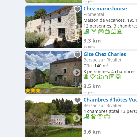
du pont
Chez marie-louise
Fromental
Maison de vacances, 195 
12 personnes, 3 chambres,
3.3 km
du pont
Gite Chez Charles
Bersac sur Rivalier
Gîte, 140 m²
8 personnes, 4 chambres, 
3.5 km
du pont
Chambres d'hôtes Vue
Bersac sur Rivalier
4 chambres (total 13 pers
3.6 km