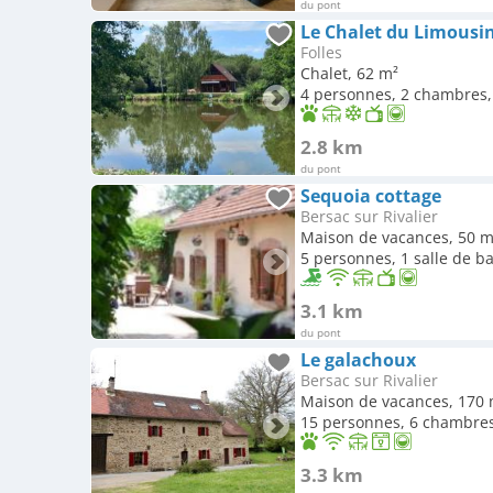
du pont
Le Chalet du Limousi
Folles
Chalet, 62 m²
4 personnes, 2 chambres, 
2.8 km
du pont
Sequoia cottage
Bersac sur Rivalier
Maison de vacances, 50 m
5 personnes, 1 salle de b
3.1 km
du pont
Le galachoux
Bersac sur Rivalier
Maison de vacances, 170 
15 personnes, 6 chambres,
3.3 km