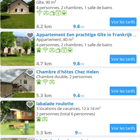
Gîte, 90 m²
4 personnes, 2 chambres, 1 salle de bains
4.2 km
9.8
/10
Appartement Een prachtige Gîte in Frankrijk Chez Gerard
Appartement, 80 m²
4 personnes, 2 chambres, 1 salle de bains
4.7 km
9.8
/10
Chambre d'hôtes Chez Helen
Chambre double, 2 personnes
5.3 km
9.4
/10
labalade roulotte
3 locations de vacances, 12 à 14 m²
2 personnes (total 6 personnes)
5.3 km
9
/10