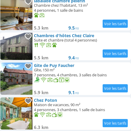
labalade chambre pelerin
Chambre chez l'habitant, 13 m²
4 personnes, 1 salle de bains
5.3 km
9.5
/10
Chambres d'hôtes Chez Claire
Suite et chambre (total 4 personnes)
5.5 km
9.4
/10
Gite de Puy Faucher
Gîte, 150 m²
7 personnes, 4 chambres, 3 salles de bains
5.9 km
9.1
/10
Chez Poton
Maison de vacances, 90 m²
4 personnes, 3 chambres, 1 salle de bains
6.3 km