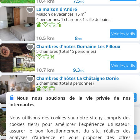
10.4 km
7.5
/10
La maison d'André
Maison de vacances, 15 m²
4 personnes, 1 chambre, 1 salle de bains
10.5 km
8
/10
Chambres d'hôtes Domaine Les Filloux
5 chambres (total 15 personnes)
10.7 km
9.3
/10
Chambres d'hôtes La Châtaigne Dorée
2 chambres (total 8 personnes)
Nous nous soucions de la vie privée de nos
11.2 km
8.8
/10
internautes
Chambres d'hôtes La Mirabelle
2 chambres (total 6 personnes)
Nous utilisons des cookies sur notre site (y compris des
cookies tiers) pour améliorer l'expérience utilisateur,
assurer le bon fonctionnement du site, réaliser des
11.2 km
9
/10
analyses d'audience et vous proposer des offres