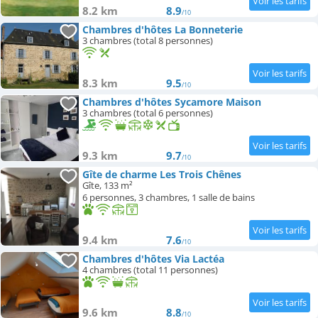
8.2 km
8.9
/10
Chambres d'hôtes La Bonneterie
3 chambres (total 8 personnes)
8.3 km
9.5
/10
Chambres d'hôtes Sycamore Maison
3 chambres (total 6 personnes)
9.3 km
9.7
/10
Gîte de charme Les Trois Chênes
Gîte, 133 m²
6 personnes, 3 chambres, 1 salle de bains
9.4 km
7.6
/10
Chambres d'hôtes Via Lactéa
4 chambres (total 11 personnes)
9.6 km
8.8
/10