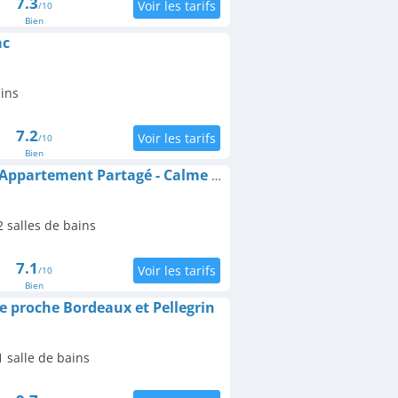
7.3
/10
Bien
ac
ains
7.2
/10
Bien
Chambre Privée dans Appartement Partagé - Calme et Lumineux - Proche Bordeaux -Pessac-Modern BR1-1
 salles de bains
7.1
/10
Bien
e proche Bordeaux et Pellegrin
 salle de bains