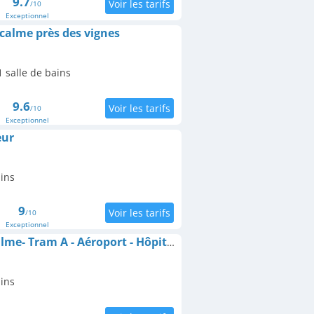
9.7
/10
Exceptionnel
 calme près des vignes
 salle de bains
9.6
/10
Exceptionnel
eur
ains
9
/10
Exceptionnel
Appartement T2 au calme- Tram A - Aéroport - Hôpital Pellegrin - Bordeaux Centre
ains