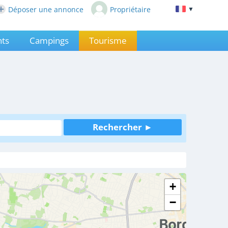
Déposer une annonce
Propriétaire
▼
ts
Campings
Tourisme
+
−