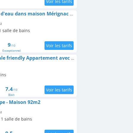
Chambre cosy et salle d'eau dans maison Mérignac Arlac
²
 salle de bains
9
/10
Exceptionnel
La Pessacaise conviviale friendly Appartement avec terrasse Pessac Bordeaux
ains
7.4
/10
Bien
pe - Maison 92m2
²
1 salle de bains