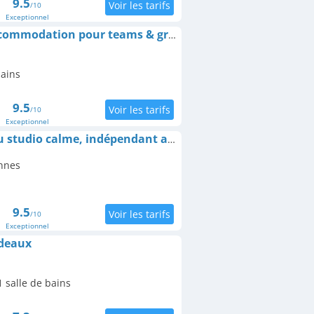
9.5
/10
Exceptionnel
Appartement Cosy accommodation pour teams & groups & family avec parking
bains
9.5
/10
Exceptionnel
Chambre d'hôtes Beau studio calme, indépendant avec terrasse
nnes
9.5
/10
Exceptionnel
rdeaux
 salle de bains