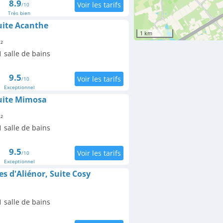
8.9
/10
Très bien
Suite Acanthe
1 km
²
 salle de bains
9.5
/10
Exceptionnel
Suite Mimosa
²
 salle de bains
9.5
/10
Exceptionnel
s d'Aliénor, Suite Cosy
 salle de bains