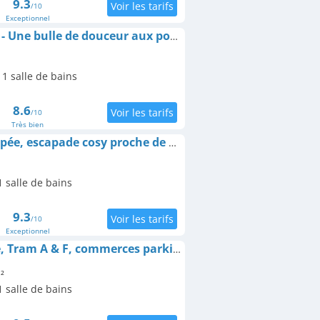
9.3
/10
Exceptionnel
Appartement Le Noës - Une bulle de douceur aux portes de Bordeaux
1 salle de bains
8.6
/10
Très bien
Appartement La Canopée, escapade cosy proche de Bordeaux
 salle de bains
9.3
/10
Exceptionnel
Dépendance au calme, Tram A & F, commerces parking gratuit
²
 salle de bains