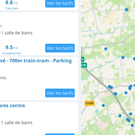
8.8
/10
Très bien
²
1 salle de bains
9.5
/10
Exceptionnel
é - 700m train-tram - Parking
ains
res centre
1 salle de bains