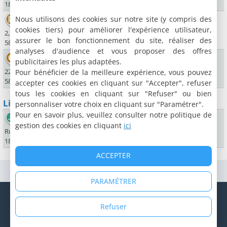
18240 Léré
Nous utilisons des cookies sur notre site (y compris des
Cinéma Eden
cookies tiers) pour améliorer l'expérience utilisateur,
2, rue Saint-Agnan
assurer le bon fonctionnement du site, réaliser des
58200 Cosne Cours sur Loire
analyses d'audience et vous proposer des offres
Bowling de Cosne
publicitaires les plus adaptées.
22, rue du Maréchal Leclerc
Pour bénéficier de la meilleure expérience, vous pouvez
58200 Cosne Cours sur Loire
accepter ces cookies en cliquant sur "Accepter", refuser
tous les cookies en cliquant sur "Refuser" ou bien
Lieux sportifs
personnaliser votre choix en cliquant sur "Paramétrer".
Pour en savoir plus, veuillez consulter notre politique de
Centre aquatique des Presles
gestion des cookies en cliquant
ici
Rue de Wittelsheim
18240 Belleville sur Loire
ACCEPTER
PARAMÉTRER
© Copyright 1998 - 2026 Cybevasion
Mentions légales
|
Confidentialité
|
CGU
|
Informations légales
|
Refuser
Système d'alerte
|
Espace propriétaire