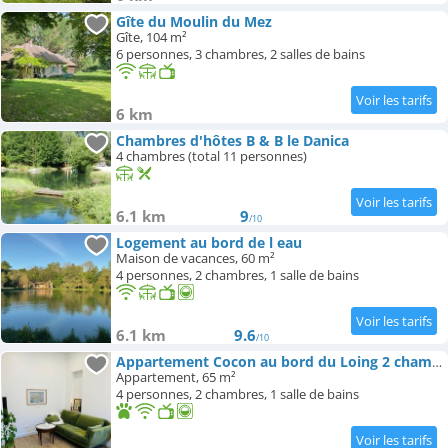
Gîte du Moulin du Mez
Gîte, 104 m²
6 personnes, 3 chambres, 2 salles de bains
6 km
Chambres d'hôtes B & B le Danica
4 chambres (total 11 personnes)
6.1 km
9
/10
Logement au bord de l eau
Maison de vacances, 60 m²
4 personnes, 2 chambres, 1 salle de bains
6.1 km
9.6
/10
Appartement Cocon au bord du Loing 2 chambres cosy & calme
Appartement, 65 m²
4 personnes, 2 chambres, 1 salle de bains