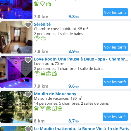
7.8 km
9.8
/10
Sérénité
Chambre chez l'habitant, 95 m²
2 personnes, 1 salle de bains
7.8 km
8.9
/10
Love Room Une Pause à Deux - spa - Chambre Secrète
Love room, 70 m²
2 personnes, 1 chambre, 1 salle de bains
7.9 km
9.6
/10
Moulin de Moucheny
Maison de vacances, 180 m²
14 personnes, 5 chambres, 2 salles de bains
8 km
8.7
/10
Le Moulin Inattendu, la Bonne Vie à 1h de Paris