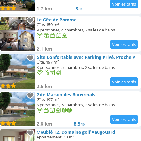
1.7 km
8
/10
Le Gîte de Pomme
Gîte, 150 m²
9 personnes, 4 chambres, 2 salles de bains
2.1 km
Gîte Confortable avec Parking Privé, Proche Paris - FR-1-590-592
Gîte, 197 m²
8 personnes, 5 chambres, 2 salles de bains
2.6 km
Gîte Maison des Bouvreuils
Gîte, 197 m²
8 personnes, 5 chambres, 2 salles de bains
2.6 km
8.5
/10
Meublé T2, Domaine golf Vaugouard
Appartement, 43 m²