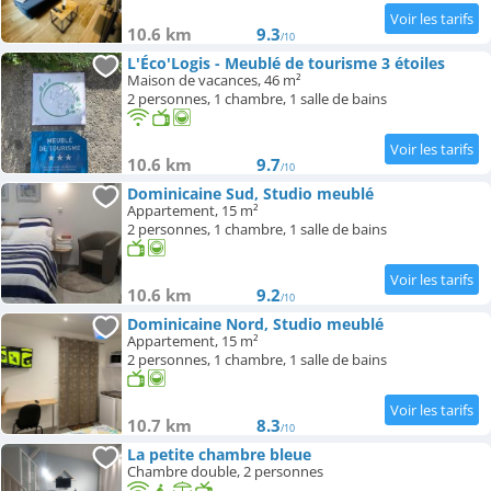
10.6 km
9.3
/10
L'Éco'Logis - Meublé de tourisme 3 étoiles
Maison de vacances, 46 m²
2 personnes, 1 chambre, 1 salle de bains
10.6 km
9.7
/10
Dominicaine Sud, Studio meublé
Appartement, 15 m²
2 personnes, 1 chambre, 1 salle de bains
10.6 km
9.2
/10
Dominicaine Nord, Studio meublé
Appartement, 15 m²
2 personnes, 1 chambre, 1 salle de bains
10.7 km
8.3
/10
La petite chambre bleue
Chambre double, 2 personnes