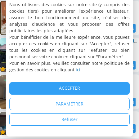
Appartement La Bulle Chic, Netflix - central
Nous utilisons des cookies sur notre site (y compris des
Appartement, 45 m²
cookies tiers) pour améliorer l'expérience utilisateur,
4 personnes, 1 chambre, 1 salle de bains
assurer le bon fonctionnement du site, réaliser des
analyses d'audience et vous proposer des offres
publicitaires les plus adaptées.
11.5 km
9.3
/10
Pour bénéficier de la meilleure expérience, vous pouvez
Gite La petite maison de Paule, à 1h30 de Paris. secteur calme
accepter ces cookies en cliquant sur "Accepter", refuser
Maison, 75 m²
tous les cookies en cliquant sur "Refuser" ou bien
5 personnes, 2 chambres, 1 salle de bains
personnaliser votre choix en cliquant sur "Paramétrer".
Pour en savoir plus, veuillez consulter notre politique de
11.5 km
8.5
gestion des cookies en cliquant
ici
/10
Appartement Yara
Appartement, 78 m²
5 personnes, 3 chambres, 1 salle de bains
ACCEPTER
PARAMÉTRER
11.5 km
7.9
/10
Hotel de France
Refuser
11.6 km
7.9
/10