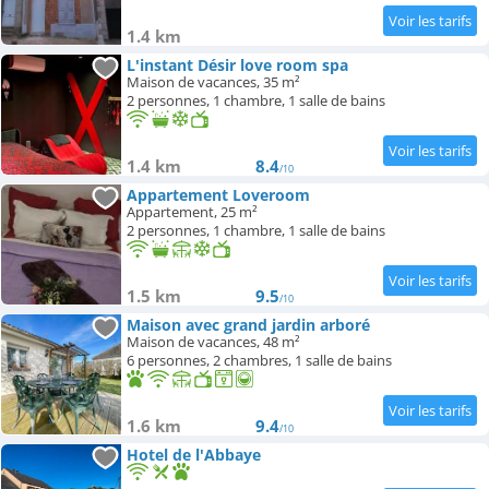
1.4 km
L'instant Désir love room spa
Maison de vacances, 35 m²
2 personnes, 1 chambre, 1 salle de bains
1.4 km
8.4
/10
Appartement Loveroom
Appartement, 25 m²
2 personnes, 1 chambre, 1 salle de bains
1.5 km
9.5
/10
Maison avec grand jardin arboré
Maison de vacances, 48 m²
6 personnes, 2 chambres, 1 salle de bains
1.6 km
9.4
/10
Hotel de l'Abbaye