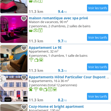
11.3 km
9.4
/10
maison romantique avec spa privé
Maison de vacances, 90 m²
2 personnes, 2 chambres, 2 salles de bains
11.3 km
9.7
/10
Appartement Le 9E
Appartement, 32 m²
4 personnes, 1 chambre, 1 salle de bains
11.3 km
9.3
/10
Appartements Hôtel Particulier Cour Dupont - Résidence en Autonomie
6 appartements, 16 à 36 m²
2 personnes (total 12 personnes)
11.3 km
8.2
/10
Cozy-Home et bright apartment
Appartement, 130 m²