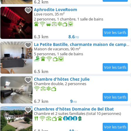
6.2 km
Aphrodite LoveRoom
Love room, 35 m²
2 personnes, 1 chambre, 1 salle de bains
6.3 km
8.6
/10
La Petite Bastille, charmante maison de campagne près de Paris
Maison de vacances, 90 m²
5 personnes, 1 salle de bains
6.5 km
Chambre d'hôtes Chez Julie
Chambre double, 2 personnes
6.7 km
9
/10
Chambres d'hôtes Domaine de Bel Ebat
Chambre et 2 suites familiales (total 10 personnes)