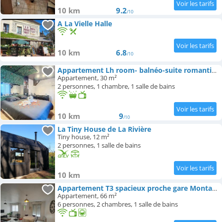
10 km
9.2
/10
A La Vielle Halle
10 km
6.8
/10
Appartement Lh room- balnéo-suite romantique
Appartement, 30 m²
2 personnes, 1 chambre, 1 salle de bains
10 km
9
/10
La Tiny House de La Rivière
Tiny house, 12 m²
2 personnes, 1 salle de bains
10 km
Appartement T3 spacieux proche gare Montargis Wifi linges fournis
Appartement, 66 m²
6 personnes, 2 chambres, 1 salle de bains