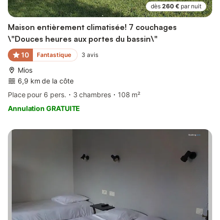
dès
260 €
par nuit
Maison entièrement climatisée! 7 couchages
\"Douces heures aux portes du bassin\"
10
Fantastique
3
avis
Mios
6,9 km de la côte
Place pour 6 pers.
3 chambres
108 m²
Annulation GRATUITE