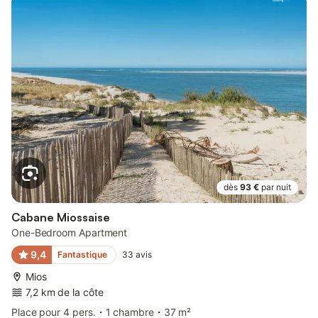
dès
93 €
par nuit
Cabane Miossaise
One-Bedroom Apartment
9,4
Fantastique
33
avis
Mios
7,2 km de la côte
Place pour 4 pers.
1 chambre
37 m²