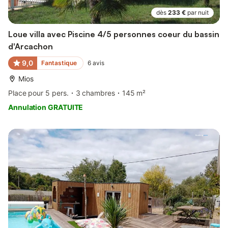
dès
233 €
par nuit
Loue villa avec Piscine 4/5 personnes coeur du bassin
d'Arcachon
9,0
Fantastique
6
avis
Mios
Place pour 5 pers.
3 chambres
145 m²
Annulation GRATUITE