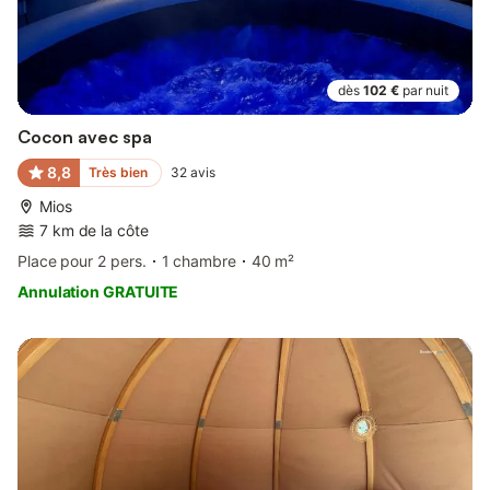
dès
102 €
par nuit
Cocon avec spa
8,8
Très bien
32
avis
Mios
7 km de la côte
Place pour 2 pers.
1 chambre
40 m²
Annulation GRATUITE