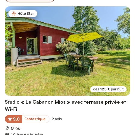
Hôte Star
dès
125 €
par nuit
Studio « Le Cabanon Mios » avec terrasse privée et
Wi-Fi
9,0
Fantastique
2
avis
Mios
10 km de la côte