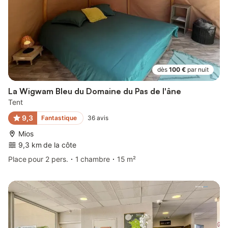
dès
100 €
par nuit
La Wigwam Bleu du Domaine du Pas de l'âne
Tent
9,3
Fantastique
36
avis
Mios
9,3 km de la côte
Place pour 2 pers.
1 chambre
15 m²