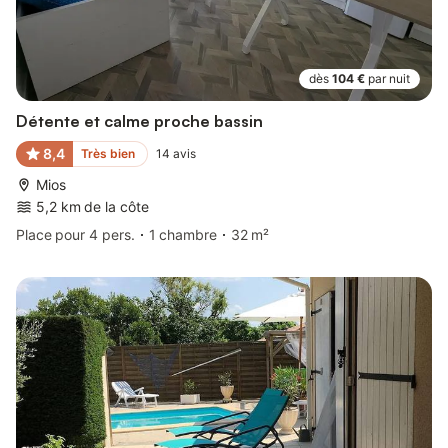
dès
104 €
par nuit
Détente et calme proche bassin
8,4
Très bien
14
avis
Mios
5,2 km de la côte
Place pour 4 pers.
1 chambre
32 m²