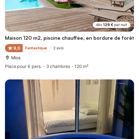
dès
129 €
par nuit
Maison 120 m2, piscine chauffée, en bordure de forêt
9,0
Fantastique
2
avis
Mios
Place pour 6 pers.
3 chambres
120 m²