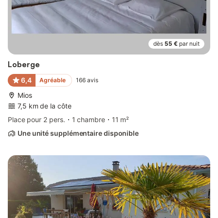
dès
55 €
par nuit
Loberge
6,4
Agréable
166
avis
Mios
7,5 km de la côte
Place pour 2 pers.
1 chambre
11 m²
Une unité supplémentaire disponible