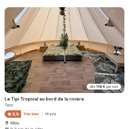
dès
116 €
par nuit
Le Tipi Tropical au bord de la rivière
Tent
8,9
Très bien
16
avis
Mios