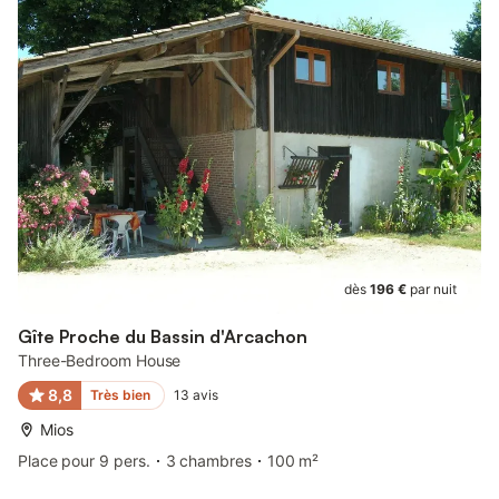
dès
196 €
par nuit
Gîte Proche du Bassin d'Arcachon
Three-Bedroom House
8,8
Très bien
13
avis
Mios
Place pour 9 pers.
3 chambres
100 m²