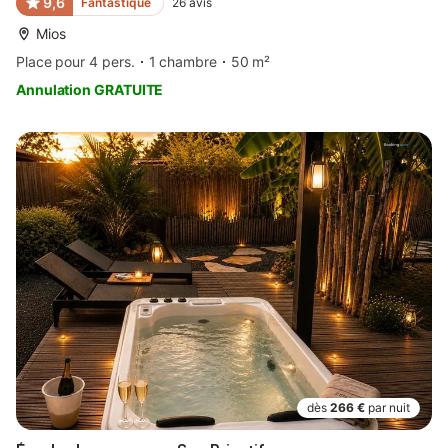
9,6
Fantastique
26
avis
Mios
Place pour 4 pers.
1 chambre
50 m²
Annulation GRATUITE
dès
266 €
par nuit