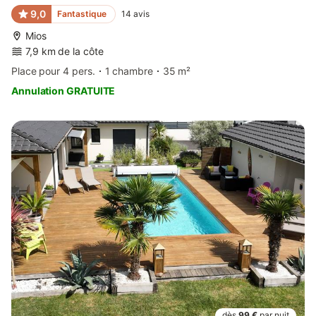
9,0
Fantastique
14
avis
Mios
7,9 km de la côte
Place pour 4 pers.
1 chambre
35 m²
Annulation GRATUITE
dès
99 €
par nuit