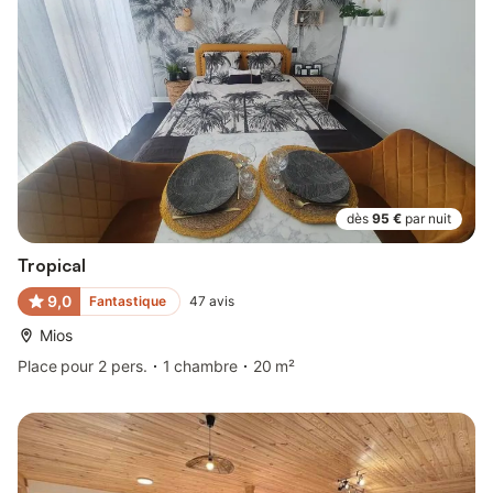
dès
95 €
par nuit
Tropical
9,0
Fantastique
47
avis
Mios
Place pour 2 pers.
1 chambre
20 m²