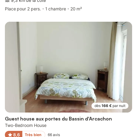
9,3 km de la côte
Place pour 2 pers.
1 chambre
20 m²
dès
166 €
par nuit
Guest house aux portes du Bassin d'Arcachon
Two-Bedroom House
8,6
Très bien
66
avis