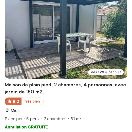
dès
129 €
par nuit
Maison de plain pied, 2 chambres, 4 personnes, avec
jardin de 150 m2.
8,0
Très bien
Mios
Place pour 5 pers.
2 chambres
61 m²
Annulation GRATUITE