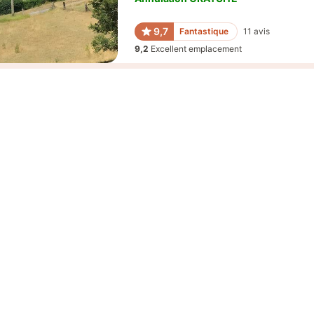
9,7
Fantastique
11
avis
9,2
Excellent emplacement