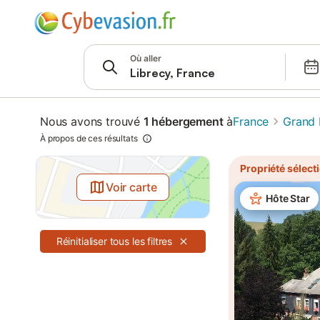
Passer à
Barre de recherche
Filtres
Où aller
Offres
Nous avons trouvé
1 hébergement
à
France
Grand 
À propos de ces résultats
Propriété sélect
Voir carte
Hôte Star
Réinitialiser tous les filtres