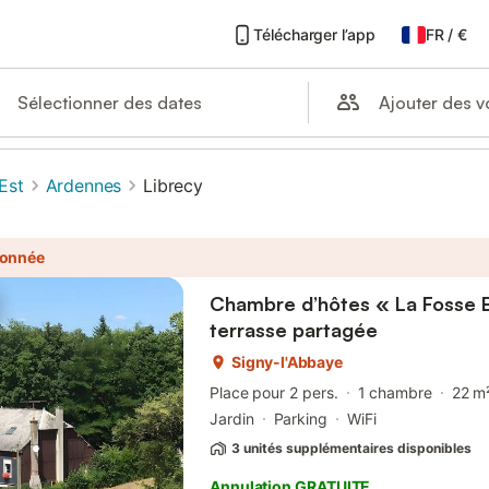
Télécharger l’app
FR
/
€
Ajouter des 
Sélectionner des dates
Est
Ardennes
Librecy
ionnée
Chambre d’hôtes « La Fosse B
terrasse partagée
Signy-l'Abbaye
Place pour 2 pers.
1 chambre
22 m
Jardin
Parking
WiFi
3 unités supplémentaires disponibles
Annulation GRATUITE