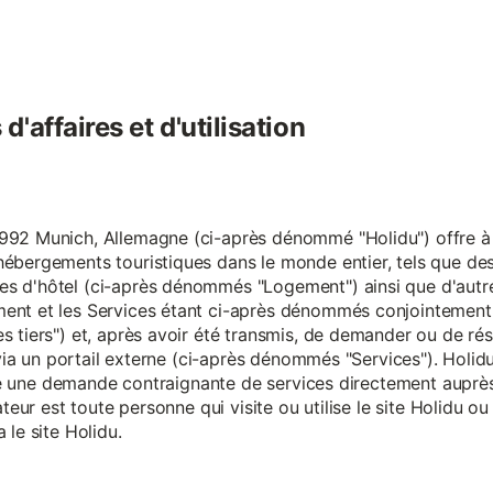
'affaires et d'utilisation
92 Munich, Allemagne (ci-après dénommé "Holidu") offre à se
hébergements touristiques dans le monde entier, tels que d
s d'hôtel (ci-après dénommés "Logement") ainsi que d'autre
nt et les Services étant ci-après dénommés conjointement "S
s tiers") et, après avoir été transmis, de demander ou de ré
e via un portail externe (ci-après dénommés "Services"). Holi
faire une demande contraignante de services directement aup
ateur est toute personne qui visite ou utilise le site Holidu o
 le site Holidu.