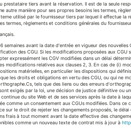
 prestataire tiers avant la réservation. Il est de la seule resp
ne autre manière pour ses propres besoins les termes, règle
terne utilisé par le fournisseur tiers par lequel il effectue la 
les termes, règlements et conditions générales du fournisseur 
rançais.
eur 6 semaines avant la date d'entrée en vigueur des nouvell
dification des CGU. Si les modifications proposées aux CGU 
epter expressément les CGV modifiées dans un délai détermin
es modifications relatives aux clauses 2, 3. En cas de (i) mo
sitions matérielles, en particulier les dispositions qui défini
i que les droits et obligations en vertu des CGU, ou qui ne m
'orthographe.Cs, tels que des liens ou des erreurs d'orthogra
sont exigés par la loi, une décision de justice définitive ou 
on continue du site Web et de ses services après la date à la
érée comme un consentement aux CGUs modifiées. Dans ce c
nce sur le droit de rejeter les changements proposés, le délai d
 sans frais à tout moment avant la date effective des chang
onibles comme un nouveau texte de contrat mis à jour à
http