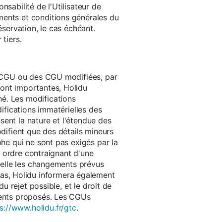
onsabilité de l'Utilisateur de
ments et conditions générales du
réservation, le cas échéant.
tiers.
es CGU ou des CGU modifiées, par
sont importantes, Holidu
é. Les modifications
difications immatérielles des
ssent la nature et l'étendue des
odifient que des détails mineurs
phe qui ne sont pas exigés par la
un ordre contraignant d'une
quelle les changements prévus
as, Holidu informera également
u rejet possible, et le droit de
ements proposés. Les CGUs
s://www.holidu.fr/gtc
.