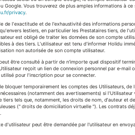
ou Google. Vous trouverez de plus amples informations à ce s
u.fr/privacy
.
le de l'exactitude et de l'exhaustivité des informations person
u'envers lestiers, en particulier les Prestataires tiers, de l'u
ilisateur est obligé de traiter les données de son compte utili
ibles à des tiers. L'utilisateur est tenu d'informer Holidu im
isation non autorisée de son compte utilisateur.
peut être consulté à partir de n'importe quel dispositif term
'Utilisateur reçoit un lien de connexion personnel par e-mail ou
tilisé pour l'inscription pour se connecter.
t de bloquer temporairement les comptes des Utilisateurs, de
nécessaires (notamment des avertissements) si l'Utilisateur 
 de tiers tels que, notamment, les droits de nom, d'auteur et
leuses (" droits de domiciliation virtuelle "). Les contrats d
.
 d'utilisateur peut être demandée par l'utilisateur en envoya