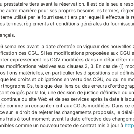
 prestataire tiers avant la réservation. Il est de la seule resp
ne autre manière pour ses propres besoins les termes, règle
terne utilisé par le fournisseur tiers par lequel il effectue la 
les termes, règlements et conditions générales du fournisseur 
rançais.
eur 6 semaines avant la date d'entrée en vigueur des nouvell
dification des CGU. Si les modifications proposées aux CGU 
epter expressément les CGV modifiées dans un délai détermin
es modifications relatives aux clauses 2, 3. En cas de (i) mo
sitions matérielles, en particulier les dispositions qui défini
i que les droits et obligations en vertu des CGU, ou qui ne m
'orthographe.Cs, tels que des liens ou des erreurs d'orthogra
sont exigés par la loi, une décision de justice définitive ou 
on continue du site Web et de ses services après la date à la
érée comme un consentement aux CGUs modifiées. Dans ce c
nce sur le droit de rejeter les changements proposés, le délai d
 sans frais à tout moment avant la date effective des chang
onibles comme un nouveau texte de contrat mis à jour à
http