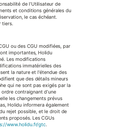
onsabilité de l'Utilisateur de
ments et conditions générales du
réservation, le cas échéant.
tiers.
es CGU ou des CGU modifiées, par
sont importantes, Holidu
é. Les modifications
difications immatérielles des
ssent la nature et l'étendue des
odifient que des détails mineurs
phe qui ne sont pas exigés par la
un ordre contraignant d'une
quelle les changements prévus
as, Holidu informera également
u rejet possible, et le droit de
ements proposés. Les CGUs
s://www.holidu.fr/gtc
.