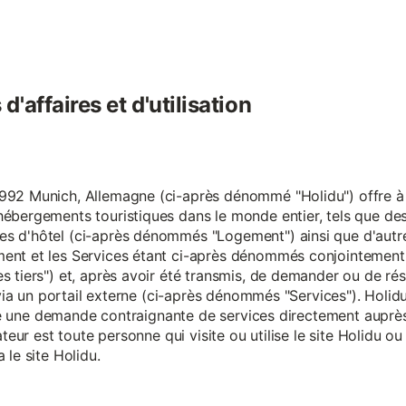
'affaires et d'utilisation
92 Munich, Allemagne (ci-après dénommé "Holidu") offre à se
hébergements touristiques dans le monde entier, tels que d
s d'hôtel (ci-après dénommés "Logement") ainsi que d'autre
nt et les Services étant ci-après dénommés conjointement "S
s tiers") et, après avoir été transmis, de demander ou de ré
e via un portail externe (ci-après dénommés "Services"). Holi
faire une demande contraignante de services directement aup
ateur est toute personne qui visite ou utilise le site Holidu o
 le site Holidu.