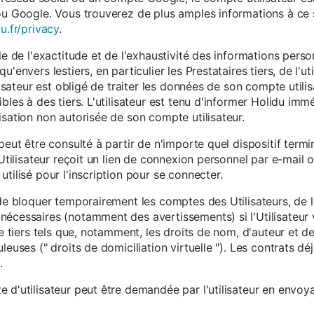
ou Google. Vous trouverez de plus amples informations à ce s
u.fr/privacy
.
le de l'exactitude et de l'exhaustivité des informations person
u'envers lestiers, en particulier les Prestataires tiers, de l'u
ilisateur est obligé de traiter les données de son compte utili
ibles à des tiers. L'utilisateur est tenu d'informer Holidu im
isation non autorisée de son compte utilisateur.
peut être consulté à partir de n'importe quel dispositif term
'Utilisateur reçoit un lien de connexion personnel par e-mail ou
tilisé pour l'inscription pour se connecter.
t de bloquer temporairement les comptes des Utilisateurs, de
nécessaires (notamment des avertissements) si l'Utilisateur 
 de tiers tels que, notamment, les droits de nom, d'auteur et
leuses (" droits de domiciliation virtuelle "). Les contrats d
.
 d'utilisateur peut être demandée par l'utilisateur en envoya