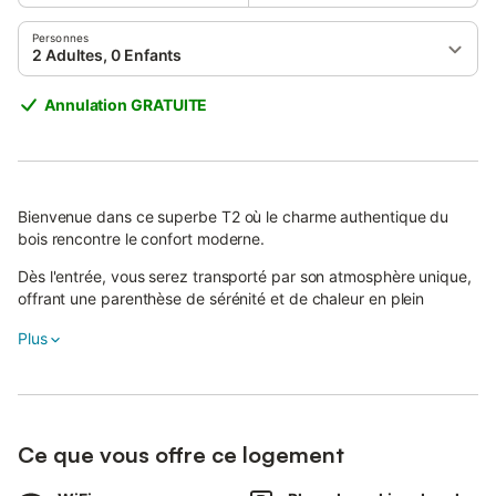
Personnes
2 Adultes, 0 Enfants
Annulation GRATUITE
Bienvenue dans ce superbe T2 où le charme authentique du
bois rencontre le confort moderne.
Dès l'entrée, vous serez transporté par son atmosphère unique,
offrant une parenthèse de sérénité et de chaleur en plein
centre-ville.
Plus
Ce logement spacieux et boisé est une véritable invitation à la
détente.
L'appartement se compose de :
Ce que vous offre ce logement
Une chambre séparée cocooning avec un lit double confortable,
dressing et bureau.