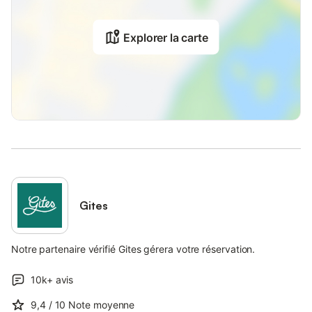
fin de séjour.
Explorer la carte
Celle-ci peut être versée en espèces ou par virement.
Les animaux sont acceptés sur demande, sans
supplément.
Situé sur les hauteurs de Sarlat-la-Canéda, le gîte
offre un cadre paisible en pleine nature, tout en étant à
proximité immédiate du centre historique et des sites
emblématiques du Périgord Noir.
Gites
Notre partenaire vérifié Gites gérera votre réservation.
10k+
avis
9,4
/ 10
Note moyenne