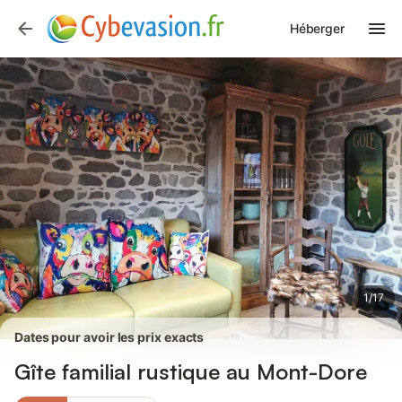
Photos
Équipements
Avis des voyageurs
Héberger
1
/
17
Dates pour avoir les prix exacts
Gîte familial rustique au Mont-Dore