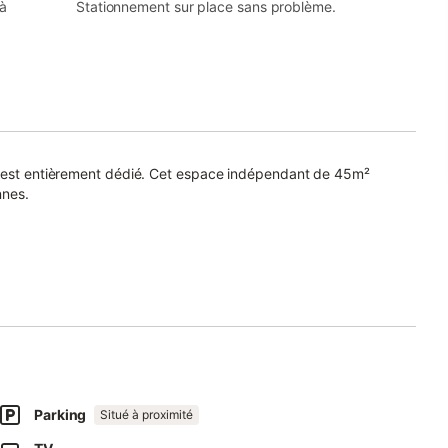
 à
Stationnement sur place sans problème.
us est entièrement dédié. Cet espace indépendant de 45m²
nnes.
0 cm,
oire, café, thé et infusions, vous invite à la détente après une
Parking
Situé à proximité
 vous seront servis dans la grande et lumineuse cuisine (25m2)