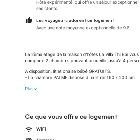
Hôte expérimenté, qui offre un séjour exceptionnel
ses clients.
Les voyageurs adorent ce logement
Avec une note moyenne exceptionnelle de 9.8.
Le 2ème étage de la maison d'hôtes La Villa Thi Bai vo
comporte 2 chambres pouvant accueillir jusqu'à 4 perso
A disposition, lit et chaise bébé GRATUITS.
- La chambre PALME dispose d'un lit de 160 x 200 cm
- La chambre BLEU COTON dispose d'un lit de 140 x 19
Plus
- Salle d'eau et WC séparés.
Un supplément vous sera demandé si 2 lits utilisés pour 2 personnes, contacter le service de réservation ou le
propriétaire.
Espaces disponibles dans réfrigérateur et congélateur.
Ce que vous offre ce logement
Dans chaque chambre, un plateau de courtoisie avec bouill
longue journée.
WiFi
Les petits-déjeuners à base de produits bio et/ou locaux
donnant sur le jardin.