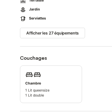
Terrasse
Accès WIFI gratuit,
Jardin
A l'extérieur, 2 terrasses privatives avec salons de jardin 
Stationnements GRATUITS à proximité ou à l'intérieur pour les 2 roues. Cette belle demeure, jol
Serviettes
milieu d'un jardin arboré et entourée de murs en pierre
du sillon et de ses nombreuses activités nautiques et d
km d'Intra-Muros, la vieille ville de Saint-Malo.
Afficher les 27 équipements
Il se dégage de cette maison, une sérénité qui vous fera
Choisissez un livre dans la grande bibliothèque et laiss
Frédéric, attaché à sa région d'origine, sera heureux de
gastronomiques et historiques et vous conseiller quelque 
Couchages
Respectueux de notre environnement, vous pourrez y venir
TGV), bus, location de vélos (disponibles à proximité). De
Le Petit déjeuner
Chambre
Bienvenue à la maison d'hôtes La Villa Thi Bai, Maison d
1
Lit queensize
Malo proche de la plus belle plage de France.
1
Lit double
La recharge de votre véhicule électrique n'est pas possibl
hébergement ne le permet pas.