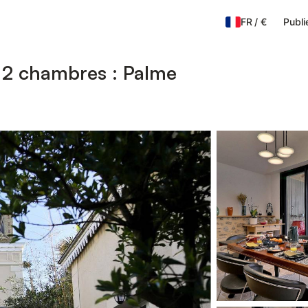
FR
/
€
Publi
le 2 chambres : Palme