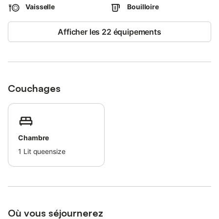
Quatre places de parking sont à votre disposition sur la
Vaisselle
Bouilloire
propriété. Les événements ne sont pas autorisés. Un service de
ménage est disponible pendant votre séjour, moyennant un
Afficher les 22 équipements
supplément.
Couchages
Chambre
1
Lit queensize
Où vous séjournerez