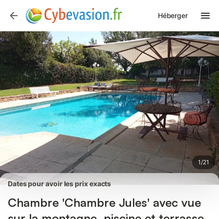
Photos
Équipements
Héberger
1
/
21
Dates pour avoir les prix exacts
Chambre 'Chambre Jules' avec vue
sur la montagne, piscine et terrasse