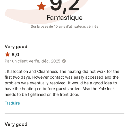
9,2
nous nous réservons le droit d'annuler votre séjour (sans
remboursement) et pouvons faire appel à une équipe de
sécurité pour vous expulser.
Fantastique
Tous les frais y afférents vous seront facturés par le biais de
Sur la base de 10 avis d'utilisateurs vérifiés
votre dépôt de garantie.
Les autorités locales peuvent également être présentes (si
nécessaire).
Very good
8,0
- La traduction de cette annonce en français a été effectuée
automatiquement.
Par un client verife, déc. 2025
Vous pouvez consulter le contenu original en anglais.
: It's location and Cleanliness The heating did not work for the
first two days. However contact was easily accessed and the
Cette maison de 2 chambres à Chapelizod offre un espace de
problem was eventually resolved. It would be a good idea to
vie confortable et pratique pour ceux qui cherchent à s'installer
have the heating on before guests arrive. Also the Yale lock
dans un quartier paisible.
needs to be tightened on the front door.
Traduire
Avec deux chambres, il y a suffisamment d'espace pour une
petite famille.
L'appartement dispose d'une cuisine entièrement équipée pour
Very good
faciliter la préparation des repas et d'un espace de vie