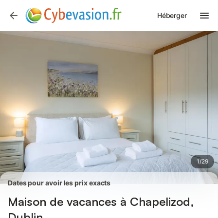
Photos
Équipements
Avis des voyageurs
Héberger
1
/
29
Dates pour avoir les prix exacts
Maison de vacances à Chapelizod,
Dublin