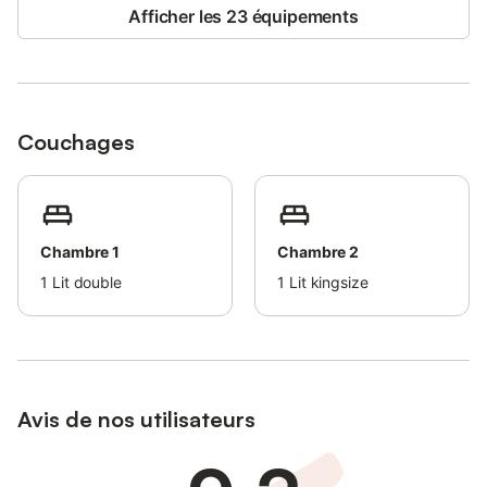
pouvoir vous enregistrer dans l'appartement.
Afficher les 23 équipements
Vous pouvez vous enregistrer à tout moment de la journée à
condition de respecter l'heure d'enregistrement standard (15
heures).
Par ailleurs, nous facturons 120 € pour chaque jeu de clés perdu
Couchages
(les clés de sécurité peuvent coûter plus cher). Le
remplacement des serrures pour des raisons de sécurité peut
entraîner des frais supplémentaires.
Veuillez donc garder vos clés en lieu sûr.
Chambre 1
Chambre 2
La politique de tolérance zéro s'applique à l'usage du tabac
1
Lit double
1
Lit kingsize
dans la propriété. Si notre équipe découvre des preuves que
cette règle n'a pas été respectée (odeur de fumée, cendres,
mégots, etc.), nous nous réservons le droit de facturer un
minimum de 180 € pour le droit de fumer.
Nous n'autorisons pas les fêtes, les grands rassemblements, les
Avis de nos utilisateurs
bruits forts et les invités extérieurs.
Si nous recevons des preuves suffisantes d'une telle activité,