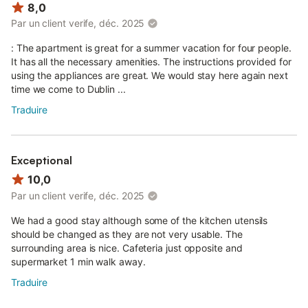
confortable et relaxant.
8,0
Par un client verife, déc. 2025
Bienvenue !
: The apartment is great for a summer vacation for four people.
Cette maison de 70m² est située dans le village pittoresque de
It has all the necessary amenities. The instructions provided for
Chapelizod, à la périphérie de Dublin.
using the appliances are great. We would stay here again next
time we come to Dublin ...
Le quartier est paisible, le long de la rivière Liffey, à 500 m du
Phoenix Park et à 15 minutes de marche du zoo de Dublin.
Traduire
Le centre-ville de Dublin est à 15 minutes, tout comme la vallée
de la Liffey, et tous deux sont accessibles en bus toutes les 20
Exceptional
minutes.
10,0
À l'intérieur, le salon est entièrement meublé et dispose d'un coin
Par un client verife, déc. 2025
salon confortable, d'une télévision pour regarder vos émissions
préférées et d'une belle cheminée, parfaite pour des soirées
We had a good stay although some of the kitchen utensils
douillettes.
should be changed as they are not very usable. The
surrounding area is nice. Cafeteria just opposite and
Sortez et détendez-vous sur la terrasse, où vous pourrez
supermarket 1 min walk away.
profiter de l'air frais et d'un environnement paisible.
Traduire
C'est l'endroit idéal pour passer des moments tranquilles ou
pour savourer votre café du matin.