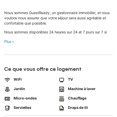
Nous sommes GuestReady, un gestionnaire immobilier, et nous
voulons nous assurer que votre séjour sera aussi agréable et
confortable que possible.
Nous sommes disponibles 24 heures sur 24 et 7 jours sur 7 si
vous avez besoin d'aide pendant votre séjour.
Plus
Veuillez noter qu'il s'agit d'une maison personnelle et que vous
devez donc en prendre soin comme si c'était la vôtre.
La propriété est facilement accessible par les transports publics
et en voiture.
Ce que vous offre ce logement
L'arrêt de bus le plus proche, Chapelizod, se trouve à 1 minute
WiFi
TV
de marche.
Jardin
Machine à laver
L'aéroport de Dublin se trouve à 35 minutes en voiture de la
Micro-ondes
Chauffage
propriété.
Serviettes
Draps de lit
Cette propriété est une propriété à enregistrement automatique,
et il vous sera demandé de vérifier votre identité avant de