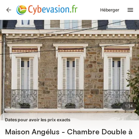
Photos
Équipements
Avis des voyageurs
Héberger
1
/
24
Dates pour avoir les prix exacts
Maison Angélus - Chambre Double à