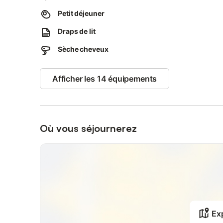
pique niques, balades à pied ou en bateaux sur le lac.
Petit déjeuner
Visites des serres, de la roseraie, du Zoo et jeux d'enfan
Draps de lit
Appartement traversant Nord Sud.
Sèche cheveux
La chambre proposée est au Nord, au calme sur le jardin i
Afficher les 14 équipements
Où vous séjournerez
Exp