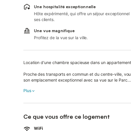
Une hospitalité exceptionnelle
Hôte expérimenté, qui offre un séjour exceptionnel
ses clients.
Une vue magnifique
Profitez de la vue sur la ville.
Location d'une chambre spacieuse dans un appartement s
Proche des transports en commun et du centre-ville, vou
son emplacement exceptionnel avec sa vue sur le Parc.
Plus
Le lieu convient parfaitement aux couples, aux voyageurs 
La chambre proposée est vaste avec une salle de bain pe
Pendant toute la période du couvre feu instauré le 17 Oct
disposition pour passer une soirée en toute sécurité et f
Ce que vous offre ce logement
Un accès direct vous permet une entrée privative sur le Pa
WiFi