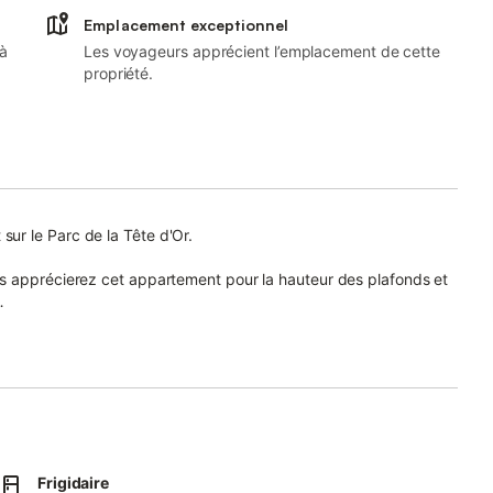
Emplacement exceptionnel
 à
Les voyageurs apprécient l’emplacement de cette
propriété.
ur le Parc de la Tête d'Or.
s apprécierez cet appartement pour la hauteur des plafonds et
d'affaires et aux familles (avec ou sans enfants).
rsonnelle et des toilettes séparées privées également.
obre 2020, la pièce de vie avec la table d'hôtes est mise à
aire réchauffer au micro ondes un repas préparé.
rc de la tête d'or avec ses activités multiples : jogging, vélos,
Frigidaire