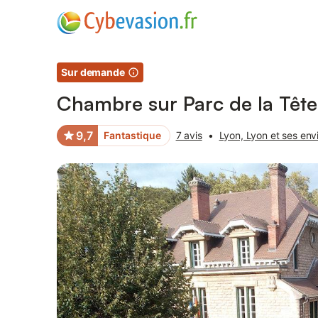
Photos
Équipements
Avis des voyageurs
Sur demande
Chambre sur Parc de la Tête
9,7
Fantastique
7 avis
•
Lyon, Lyon et ses env