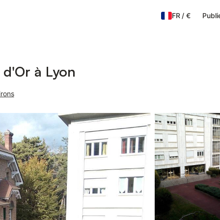
FR
/
€
Publi
 d'Or à Lyon
irons