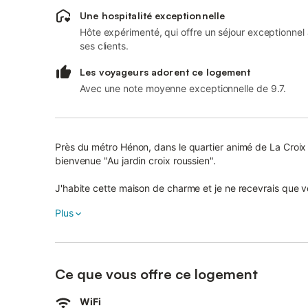
Une hospitalité exceptionnelle
Hôte expérimenté, qui offre un séjour exceptionnel
ses clients.
Les voyageurs adorent ce logement
Avec une note moyenne exceptionnelle de 9.7.
Près du métro Hénon, dans le quartier animé de La Croix
bienvenue "Au jardin croix roussien".
J'habite cette maison de charme et je ne recevrais que v
Ambiance voyages du monde.
Plus
2 chambres fermées et votre salon privé où se trouve enco
possible (matelas simples au sol 15 € / nuit)
1 salle de bain privative pour vous tous.
Ce que vous offre ce logement
Possibilité de louer 4 chambres soit 8 personnes avec un
WiFi
personnes avec 1 suite supplémentaire (2 jours mini)