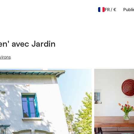
FR
/
€
Publi
en' avec Jardin
virons