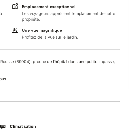
Emplacement exceptionnel
 à
Les voyageurs apprécient l’emplacement de cette
propriété.
Une vue magnifique
Profitez de la vue sur le jardin.
 Rousse (69004), proche de l'hôpital dans une petite impasse,
ous.
re un lit double dans une alcôve, soit 6 adultes et 2 enfants
e suite parentale en plus pendant les JO 2024. Pour 8
Climatisation