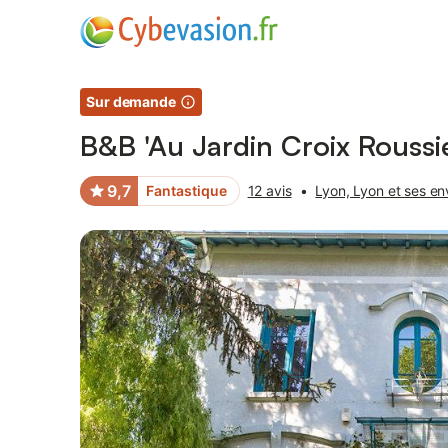
Photos
Équipements
Avis des voyageurs
Sur demande
B&B 'Au Jardin Croix Roussi
9,7
Fantastique
12 avis
•
Lyon, Lyon et ses en