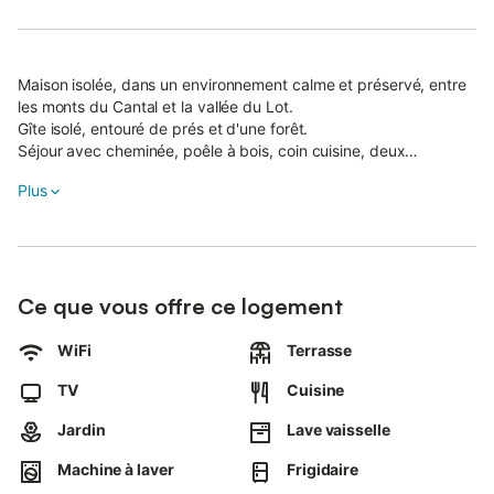
Maison isolée, dans un environnement calme et préservé, entre
les monts du Cantal et la vallée du Lot.
Gîte isolé, entouré de prés et d'une forêt.
Séjour avec cheminée, poêle à bois, coin cuisine, deux
chambres avec un lit deux personnes, une chambre avec 1 x 2
Plus
lits superposés. Salle d'eau, deux WC indépendants, accès
internet et WiFi.
Chauffage central inclus
Ce que vous offre ce logement
Terrasse.
Terrain non clos, abri couvert, garage.
WiFi
Terrasse
Base de canoë de Vieillevie, Conques.
TV
Cuisine
Gîte à 500 m d'une étape de chemin de Saint-Jacques-de-
Compostelle sur le GR 465 des Monts du Cantal à la vallée du
Jardin
Lave vaisselle
Lot.
Machine à laver
Frigidaire