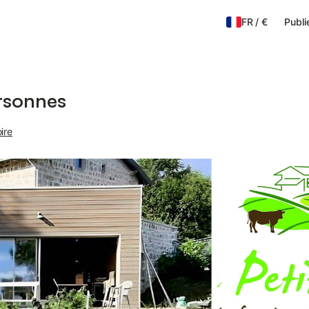
FR
/
€
Publi
ersonnes
ire