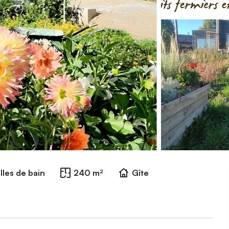
lles de bain
240 m²
Gîte