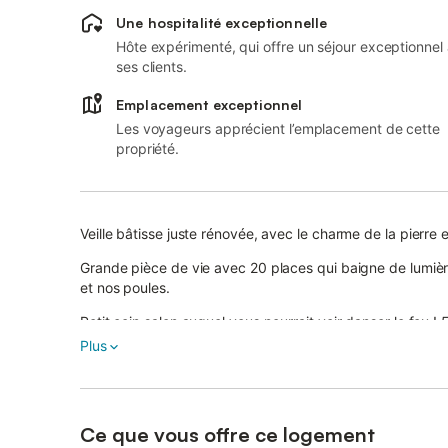
Une hospitalité exceptionnelle
Hôte expérimenté, qui offre un séjour exceptionnel
ses clients.
Emplacement exceptionnel
Les voyageurs apprécient l’emplacement de cette
propriété.
Veille bâtisse juste rénovée, avec le charme de la pierre e
Grande pièce de vie avec 20 places qui baigne de lumièr
et nos poules.
Petit coin salon auquel vous pourrait voir danser le feu !
Possibilité de visiter notre ferme Produits de la ferme, 
Plus
Ce que vous offre ce logement