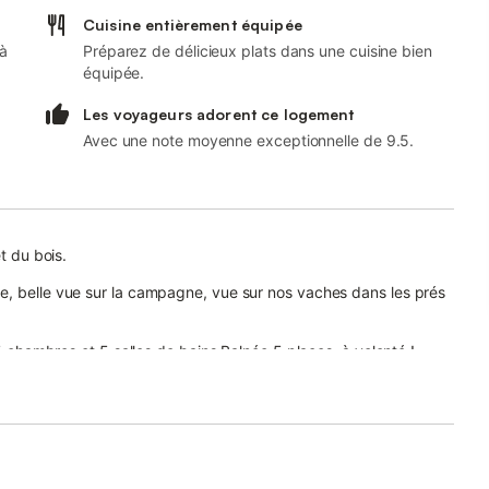
Cuisine entièrement équipée
 à
Préparez de délicieux plats dans une cuisine bien
équipée.
Les voyageurs adorent ce logement
Avec une note moyenne exceptionnelle de 9.5.
t du bois.
e, belle vue sur la campagne, vue sur nos vaches dans les prés
 5 chambres et 5 salles de bains Balnéo 5 places, à volonté !
œufs, viande veau et bœuf