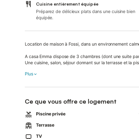
Cuisine entièrement équipée
Préparez de délicieux plats dans une cuisine bien
équipée.
Location de maison à Fossi, dans un environnement calm
A casa Emma dispose de 3 chambres (dont une suite par
Une cuisine, salon, séjour donnant sur la terrasse et la pis
Une douche et wc indépendants.
Plus
Elle dispose d une terrasse aménagée avec piscine .
A 10 mn de Porto Vecchio, 10 mn des premières plages (c
un agréable séjour.
Ce que vous offre ce logement
N hésitez pas à nous contacter, nous serons ravis de vous 
Piscine privée
A casa Emma et à casa Vittoria sont proches l'une de l'aut
chambres).
Terrasse
TV
Nos tarifs sont à la semaine (minimum)