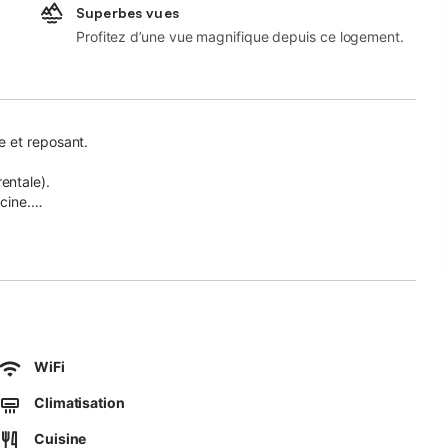
Superbes vues
Profitez d’une vue magnifique depuis ce logement.
e et reposant.
entale).
cine.
ala rossa et st Cyprien),cette maison neuve vous fera passer
renseigner et de vous accueillir dans notre joli village.
WiFi
re, a elles deux elles peuvent accueillir 12 personnes.(6
Climatisation
Cuisine