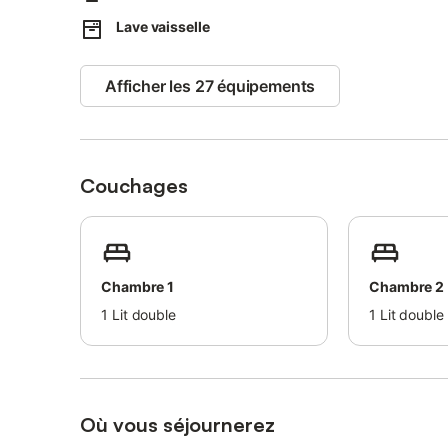
Lave vaisselle
D octobre à avril 800 €
Mai 1000 €
Juin 1400 €
Afficher les 27 équipements
Juillet 1800 € et 2000 € (semaine 1,2 puis semaine 3,4)
Août 2500 € et 2000 € (la dernière semaine)
Septembre 1400 €
Couchages
Chambre 1
Chambre 2
1
Lit double
1
Lit double
Où vous séjournerez