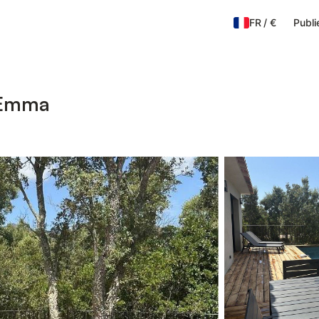
FR
/
€
Publi
 Emma