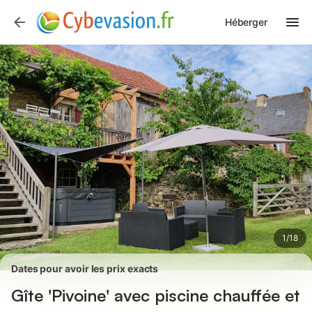
Photos
Équipements
Avis des voyageurs
Héberger
1
/
18
Dates pour avoir les prix exacts
Gîte 'Pivoine' avec piscine chauffée et