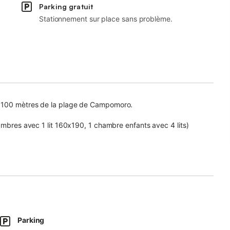
Parking gratuit
Stationnement sur place sans problème.
à 100 mètres de la plage de Campomoro.
ambres avec 1 lit 160x190, 1 chambre enfants avec 4 lits)
 four, micro-ondes, cafetière à dosettes, cafetière filtre, grille-
 barbecue, plancha.
Parking