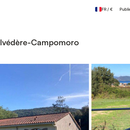
FR
/
€
Publi
Belvédère-Campomoro