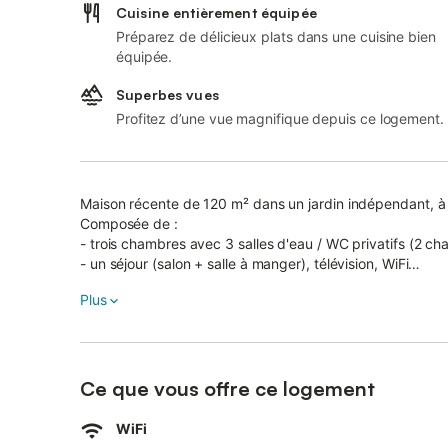
Cuisine entièrement équipée
Préparez de délicieux plats dans une cuisine bien
équipée.
Superbes vues
Profitez d’une vue magnifique depuis ce logement.
Maison récente de 120 m² dans un jardin indépendant, 
Composée de :
- trois chambres avec 3 salles d'eau / WC privatifs (2 ch
- un séjour (salon + salle à manger), télévision, WiFi
- une cuisine (réfrigérateur-congélateur, plaque électrique,
Plus
pains, lave-vaisselle, lave-linge, sèche-linge, aspirateur).
Climatisation dans les chambres et le séjour.
Draps et linge de toilette fournis.
À l'extérieur :
Ce que vous offre ce logement
Terrasse avec table, fauteuils, salon de jardin, transats,
Jardin avec parking fermé.
WiFi