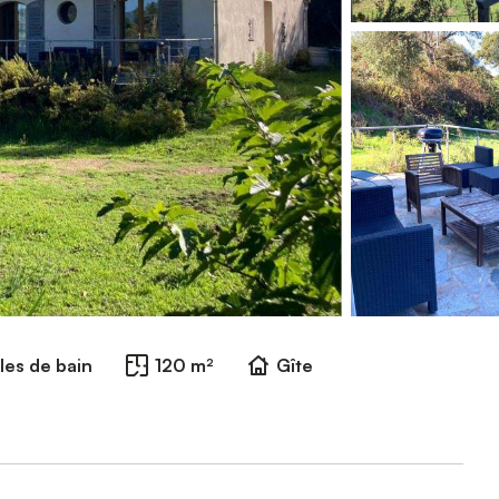
lles de bain
120 m²
Gîte