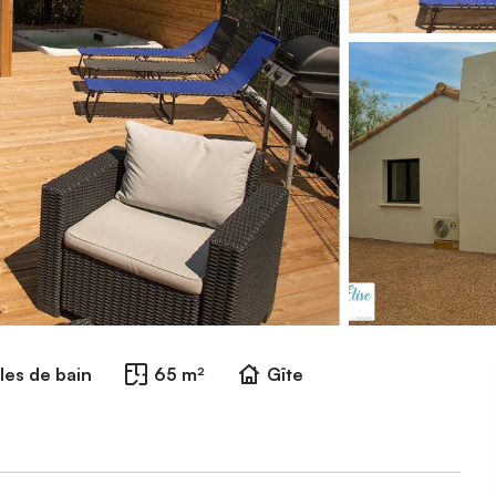
lles de bain
65 m²
Gîte