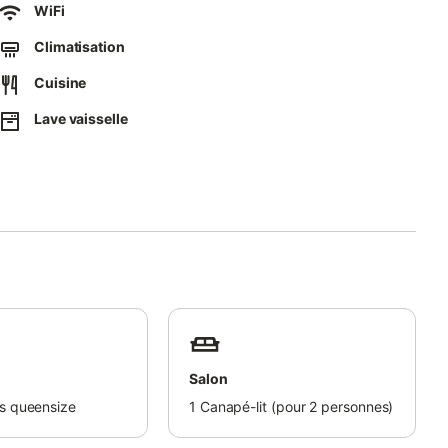
érateur, plaque de cuisson à induction, four électrique, micro-
WiFi
 sèche-cheveux, …
Climatisation
Cuisine
Lave vaisselle
it fait + 2 serviettes de toilettes)
Salon
es queensize
1
Canapé-lit (pour 2 personnes)