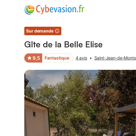
Photos
Équipements
Avis des voyageurs
Sur demande
Gîte de la Belle Elise
9,5
Fantastique
4 avis
•
Saint-Jean-de-Monts