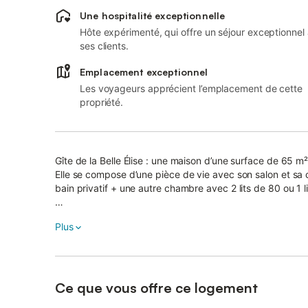
Une hospitalité exceptionnelle
Hôte expérimenté, qui offre un séjour exceptionnel
ses clients.
Emplacement exceptionnel
Les voyageurs apprécient l’emplacement de cette
propriété.
Gîte de la Belle Élise : une maison d’une surface de 65 m
Elle se compose d’une pièce de vie avec son salon et sa 
bain privatif + une autre chambre avec 2 lits de 80 ou 1 l
Vous pouvez également profiter d’une belle terrasse avec 
Plus
logement dispose de place de parking la propriété est en
Situé à Saint-Jean-de-Monts, entre bord de mer et marai
km à vélo par la piste cyclable et à 1,8 km de Super U.
Ce que vous offre ce logement
Le Gîte de la Belle Élise, des équipement de qualité