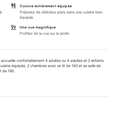
Cuisine entièrement équipée
 à
Préparez de délicieux plats dans une cuisine bien
équipée.
Une vue magnifique
Profitez de la vue sur le jardin.
² accueille confortablement 4 adultes ou 4 adultes et 2 enfants.
cuisine équipée, 2 chambres avec un lit de 160 et sa salle de
it de 160.
son jacuzzi privatif avec vue sur le marais exposé plein sud le
tièrement clôturée.
s, venez découvrir la belle plage de Saint-Jean-de-Monts, à 4