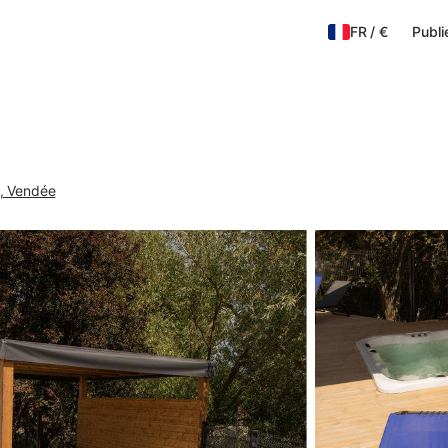
FR
/
€
Publi
, Vendée