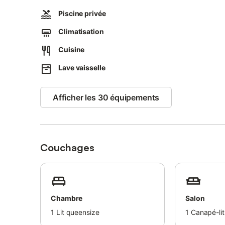
Nous serons heureux de vous faire partager l'amour de no
Piscine privée
ainsi que des astuces.
Climatisation
Sandrine et Sébastien
Cuisine
Lave vaisselle
Afficher les 30 équipements
Couchages
Chambre
Salon
1
Lit queensize
1
Canapé-lit