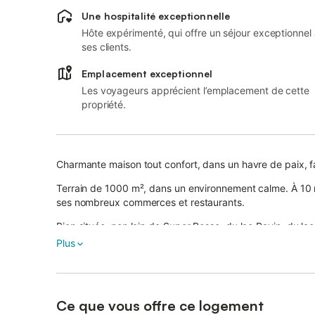
Une hospitalité exceptionnelle
Hôte expérimenté, qui offre un séjour exceptionnel
ses clients.
Emplacement exceptionnel
Les voyageurs apprécient l’emplacement de cette
propriété.
Charmante maison tout confort, dans un havre de paix, f
Terrain de 1000 m², dans un environnement calme. À 10 m
ses nombreux commerces et restaurants.
Bien située, non loin de Super Besse, du lac Pavin, du l
puy de Dôme, de Vulcania et du Mont Dore.
Plus
Tout confort climatisation, literie de qualité (lits faits à l'a
Réseau 4G. Point de départ de nombreuses randonnées pé
mythique sur demande) ainsi que pour les pêcheurs av
Ce que vous offre ce logement