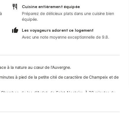
Cuisine entièrement équipée
 à
Préparez de délicieux plats dans une cuisine bien
équipée.
Les voyageurs adorent ce logement
Avec une note moyenne exceptionnelle de 9.8.
ace à la nature au cœur de l'Auvergne.
inutes à pied de la petite cité de caractère de Champeix et de
ac Chambon, du lac d'Aydat, de Saint-Nectaire. À 30 minutes du
rrivée), linge de toilette inclus, lave-linge, télévision.
destres ou à VTT. Situation idéale pour les motards (Route
ec la Couze Chambon.