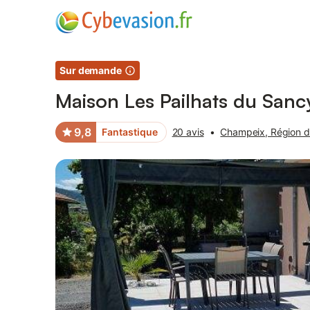
Photos
Équipements
Avis des voyageurs
Sur demande
Maison Les Pailhats du Sanc
9,8
Fantastique
20 avis
•
Champeix, Région d