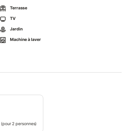
tre territoire et de vous fournir des cartes et des prospectus
Terrasse
TV
Jardin
Machine à laver
 (pour 2 personnes)