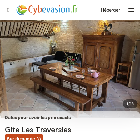
Photos
Équipements
Avis des voyageurs
Héberger
1
/
16
Dates pour avoir les prix exacts
Gîte Les Traversies
Sur demande