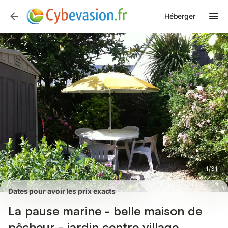
Photos
Équipements
Avis des voyageurs
Héberger
1
/
31
Dates pour avoir les prix exacts
La pause marine - belle maison de
pêcheur - jardin centre village