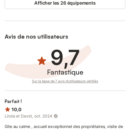
Afficher les 26 équipements
d'une journée, afin que vous puissiez profiter pleinement des
merveilles qu'offrent le plateau de l'Aubrac.
Lac privé : pêche autorisée (gougeons, gardons).
Vous pouvez nous contacter par mail ou téléphone
Avis de nos utilisateurs
Les frais d'électricité, d'eau, de bois sont compris dans le prix
9,7
de la location, ainsi que le forfait ménage.
L'accès internet est gratuit
Le linge de toilette n'est pas fourni
Fantastique
Location des draps 30 € pour le gite
Sur la base de 7 avis d'utilisateurs vérifiés
Parfait !
10,0
Linda et David, oct. 2024
Gite au calme , accueil exceptionnel des propriétaires, visite de