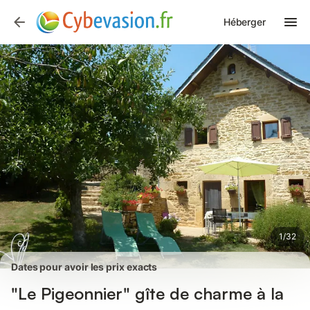
Photos
Équipements
Avis des voyageurs
Héberger
1
/
32
Dates pour avoir les prix exacts
"Le Pigeonnier" gîte de charme à la