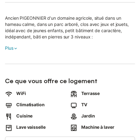
Ancien PIGEONNIER d'un domaine agricole, situé dans un
hameau calme, dans un parc arboré, clos avec jeux et jouets,
idéal avec de jeunes enfants, petit bâtiment de caractère,
indépendant, bâti en pierres sur 3 niveaux :
• rez-de-chaussée : cuisine, séjour
Plus
• 1er étage : chambre lit 140 (literie de très bonne qualité), salle
de bains-WC
• 2ème étage : mezzanine 2 lits 90
Ancien pigeonnier rénové, petit bâtiment, indépendant très bien
aménagé. La literie est de bonne qualité. La mezzanine est
Ce que vous offre ce logement
climatisée.
À proximité de grands sites touristiques : vallée du Lot et ses
WiFi
Terrasse
beaux villages, marché de Laissac, l'Aubrac, les Gorges du Tarn,
Climatisation
TV
Trou de Bozouls …
Le propriétaire, éleveur de vaches Aubrac, pourra vous faire
Cuisine
Jardin
découvrir, si vous le souhaitez son élevage traditionnel (soins
aux animaux en période hivernale).
Lave vaisselle
Machine à laver
De juin à septembre lorsque notre troupeau est en pâture sur
l'Aubrac, nous mettons notre buron, à votre disposition, le temps