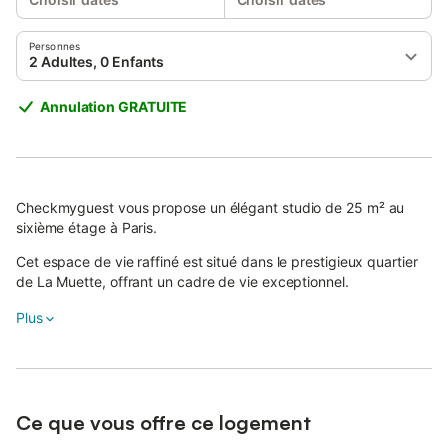
Personnes
2 Adultes, 0 Enfants
Annulation GRATUITE
Checkmyguest vous propose un élégant studio de 25 m² au
sixième étage à Paris.
Cet espace de vie raffiné est situé dans le prestigieux quartier
de La Muette, offrant un cadre de vie exceptionnel.
A quelques pas de la majestueuse place du Trocadéro, vous
Plus
pourrez profiter d'un des plus beaux panoramas de la capitale,
avec une vue imprenable sur la Tour Eiffel.
Ce que vous offre ce logement