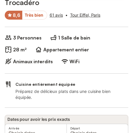
Trocadéro
8,6
Très bien
61 avis
•
Tour Eiffel, Paris
3 Personnes
1 Salle de bain
28 m²
Appartement entier
Animaux interdits
WiFi
Cuisine entièrement équipée
Préparez de délicieux plats dans une cuisine bien
équipée.
Dates pour avoir les prix exacts
Arrivée
Départ
Choisir dates
Choisir dates